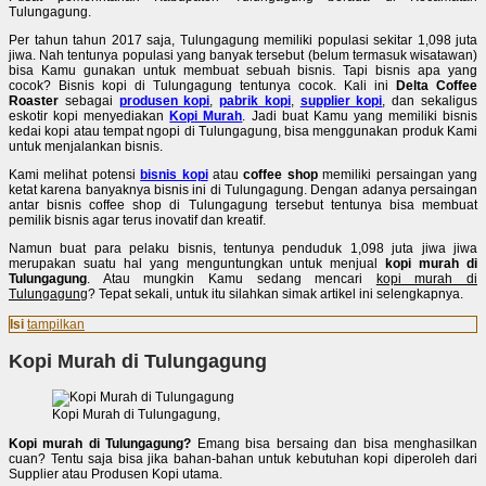
Tulungagung.
Per tahun tahun 2017 saja, Tulungagung memiliki populasi sekitar 1,098 juta
jiwa. Nah tentunya populasi yang banyak tersebut (belum termasuk wisatawan)
bisa Kamu gunakan untuk membuat sebuah bisnis. Tapi bisnis apa yang
cocok? Bisnis kopi di Tulungagung tentunya cocok. Kali ini
Delta Coffee
Roaster
sebagai
produsen kopi
,
pabrik kopi
,
supplier kopi
, dan sekaligus
eskotir kopi menyediakan
Kopi Murah
. Jadi buat Kamu yang memiliki bisnis
kedai kopi atau tempat ngopi di Tulungagung, bisa menggunakan produk Kami
untuk menjalankan bisnis.
Kami melihat potensi
bisnis kopi
atau
coffee shop
memiliki persaingan yang
ketat karena banyaknya bisnis ini di Tulungagung. Dengan adanya persaingan
antar bisnis coffee shop di Tulungagung tersebut tentunya bisa membuat
pemilik bisnis agar terus inovatif dan kreatif.
Namun buat para pelaku bisnis, tentunya penduduk 1,098 juta jiwa jiwa
merupakan suatu hal yang menguntungkan untuk menjual
kopi murah di
Tulungagung
. Atau mungkin Kamu sedang mencari
kopi murah di
Tulungagung
? Tepat sekali, untuk itu silahkan simak artikel ini selengkapnya.
Isi
tampilkan
Kopi Murah di Tulungagung
Kopi Murah di Tulungagung,
Kopi murah di Tulungagung?
Emang bisa bersaing dan bisa menghasilkan
cuan? Tentu saja bisa jika bahan-bahan untuk kebutuhan kopi diperoleh dari
Supplier atau Produsen Kopi utama.