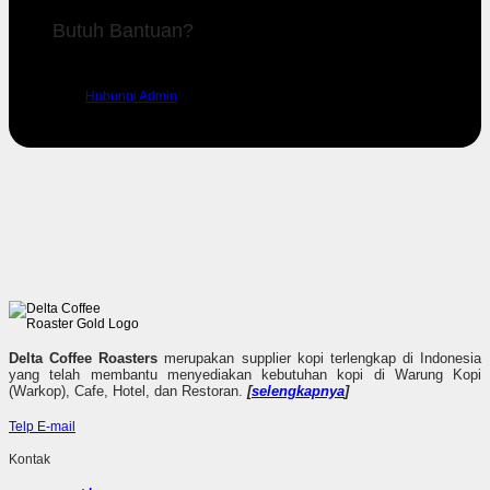
Butuh Bantuan?
Silahkan hubungi admin kami untuk mendapatkan dukungan.
Hubungi Admin
Delta Coffee Roasters
merupakan supplier kopi terlengkap di Indonesia
yang telah membantu menyediakan kebutuhan kopi di Warung Kopi
(Warkop), Cafe, Hotel, dan Restoran.
[
selengkapnya
]
Telp
E-mail
Kontak