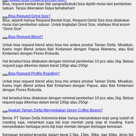
Bisa, request bentuk kopi (biji sangrai/bubuk) bisa dipilih mulai dari pembelian
satuan. Tanpa dikenakan biaya tamabahan!
Bisa Request Grind Size?
Bisa, seperti halnya Request Bentuk Kopi, Request Grind Size bisa dilakukan
mulai dari pembelian satuan. Untuk tingkatan Grind Size, silahkan lihat kolom
“Grind Size”
Bisa Request Blend?
Untuk bisa request blend alias bisa mix antara produk Taman Delta. Misalkan,
Kamu ingin Blend antara Bali Kintamani dengan Papua Wamena, atau Bali
Kintamani dengan Flores Robusta.
Hal tersebut bisa dilakukan dengan minimal pembelian 10 pcs atau 2kg. Bebas
request juga dikemas dalam berat 100gr atau 250gr.
Bisa Request Profile Roasting?
Untuk bisa request blend alias bisa mix antara produk Taman Delta. Misalkan,
Kamu ingin Blend antara Bali Kintamani dengan Papua, atau Bali Kintamani
dengan Flores Robusta.
Hal tersebut bisa dilakukan dengan minimal pembelian 10 pcs atau 2kg. Bebas
request juga dikemas dalam berat 100gr atau 250gr.
Apakah Taman Delta Menyediakan Green Coffee Beans?
Benar, PT Taman Delta Indonesia tidak hanya menyediakan kopi yang sudah di
roasting saja, melainkan juga biji kopi mentah yang siap di roasting. Kami
menyediakan berbagai jenis biji kopi mentah dengan berbagai kemasan.
Kemasan tersebut tersedia dalam berat 2,5kg, 15kg, 30kg, dan 60kg. Jenis biji