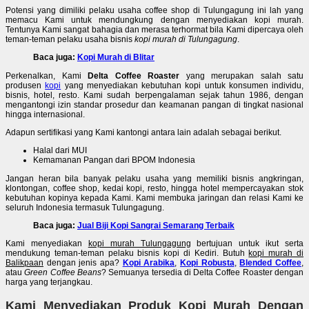
Potensi yang dimiliki pelaku usaha coffee shop di Tulungagung ini lah yang
memacu Kami untuk mendungkung dengan menyediakan kopi murah.
Tentunya Kami sangat bahagia dan merasa terhormat bila Kami dipercaya oleh
teman-teman pelaku usaha bisnis
kopi murah di Tulungagung
.
Baca juga:
Kopi Murah di Blitar
Perkenalkan, Kami
Delta Coffee Roaster
yang merupakan salah satu
produsen
kopi
yang menyediakan kebutuhan kopi untuk konsumen individu,
bisnis, hotel, resto. Kami sudah berpengalaman sejak tahun 1986, dengan
mengantongi izin standar prosedur dan keamanan pangan di tingkat nasional
hingga internasional.
Adapun sertifikasi yang Kami kantongi antara lain adalah sebagai berikut.
Halal dari MUI
Kemamanan Pangan dari BPOM Indonesia
Jangan heran bila banyak pelaku usaha yang memiliki bisnis angkringan,
klontongan, coffee shop, kedai kopi, resto, hingga hotel mempercayakan stok
kebutuhan kopinya kepada Kami. Kami membuka jaringan dan relasi Kami ke
seluruh Indonesia termasuk Tulungagung.
Baca juga:
Jual Biji Kopi Sangrai Semarang Terbaik
Kami menyediakan
kopi murah Tulungagung
bertujuan untuk ikut serta
mendukung teman-teman pelaku bisnis kopi di Kediri. Butuh
kopi murah di
Balikpaan
dengan jenis apa?
Kopi Arabika
,
Kopi Robusta
,
Blended Coffee
,
atau
Green Coffee Beans
? Semuanya tersedia di Delta Coffee Roaster dengan
harga yang terjangkau.
Kami Menyediakan Produk Kopi Murah Dengan