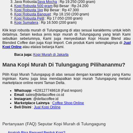
Java Robusta/
Java Mocha
: Rp 19.250 (200 gram)
Kopi Robusta 500 gram
Biji Besar : Rp 24.200
Kopi Robusta 1kg
Biji Besar : Rp 47.300
Kopi Robusta Banquet
: Rp 18.150 (200 gram)
Kopi Robusta Petit
: Rp 17.050 (200 gram)
Kopi Sumatera
: Rp 16.500 (200 gram)
Klik kopi robusta murah di Tulungagung di atas sesuai karaktermu untuk lebih
detailnya. Selain kedua jenis kopi murah di Tulungagung yang telah Kami
sebutkan sebelumnya, Kami juga menyediakan Kopi House Blend atau
Blended Coffee dan juga Kopi Import. Cek produk Kami selengkapnya di
Jual
Kopi Online
atau etalasi belanja Kami.
Baca juga:
Kopi Murah di Jakarta
Mana Kopi Murah Di Tulungagung Pilihananmu?
Pilih Kopi Murah Tulungagug di atas sesuai dengan karakter kopi yang Kamu
inginkan. Kamu juga bisa mendapatkan kopi murah Tulungagung melalui
marketplace online resmi Taman Delta.
Whatsapp
: +628127748618 (Fast respon)
Email
: sales@deltacoffee.co.id
Instagram
: @deltacoffee.id
Marketplace Lainnya
:
Coffee Shop Online
Beli Disini
:
Jual Kopi Online
Pertanyaan (FAQ) Seputar Kopi Murah di Tulungagung
Apakah Bisa Request Bentuk Kopi?