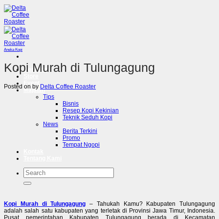
Skip
to
content
Aneka Kopi
Kopi Murah di Tulungagung
Beranda
Store
Event
Posted on
by
Delta Coffee Roaster
Majalah
Tips
Bisnis
Resep Kopi Kekinian
Teknik Seduh Kopi
News
Berita Terkini
Promo
Tempat Ngopi
Kontak
Tentang Kami
Pencarian
untuk:
Kopi Murah di Tulungagung
– Tahukah Kamu? Kabupaten Tulungagung
adalah salah satu kabupaten yang terletak di Provinsi Jawa Timur, Indonesia.
Pusat pemerintahan Kabupaten Tulungagung berada di Kecamatan