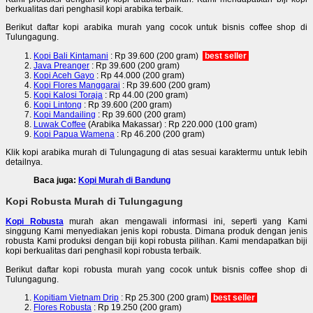
berkualitas dari penghasil kopi arabika terbaik.
Berikut daftar kopi arabika murah yang cocok untuk bisnis coffee shop di
Tulungagung.
Kopi Bali Kintamani
: Rp 39.600 (200 gram)
best seller
Java Preanger
: Rp 39.600 (200 gram)
Kopi Aceh Gayo
: Rp 44.000 (200 gram)
Kopi Flores Manggarai
: Rp 39.600 (200 gram)
Kopi Kalosi Toraja
: Rp 44.00 (200 gram)
Kopi Lintong
: Rp 39.600 (200 gram)
Kopi Mandailing
: Rp 39.600 (200 gram)
Luwak Coffee
(Arabika Makassar) : Rp 220.000 (100 gram)
Kopi Papua Wamena
: Rp 46.200 (200 gram)
Klik kopi arabika murah di Tulungagung di atas sesuai karaktermu untuk lebih
detailnya.
Baca juga:
Kopi Murah di Bandung
Kopi Robusta Murah di Tulungagung
Kopi Robusta
murah akan mengawali informasi ini, seperti yang Kami
singgung Kami menyediakan jenis kopi robusta. Dimana produk dengan jenis
robusta Kami produksi dengan biji kopi robusta pilihan. Kami mendapatkan biji
kopi berkualitas dari penghasil kopi robusta terbaik.
Berikut daftar kopi robusta murah yang cocok untuk bisnis coffee shop di
Tulungagung.
Kopitiam Vietnam Drip
: Rp 25.300 (200 gram)
best seller
Flores Robusta
: Rp 19.250 (200 gram)