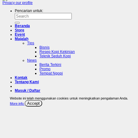
Privacy
our profile
Pencarian untuk:
Beranda
Store
Event
Majalah
Tips
Bisnis
Resep Kopi Kekinian
Teknik Seduh Kopi
News
Berita Terkini
Promo
Tempat Ngopi
Kontak
Tentang Kami
Masuk / Daftar
Website ini telah menggunakan cookies untuk meningkatkan pengalaman Anda.
Accept
More info