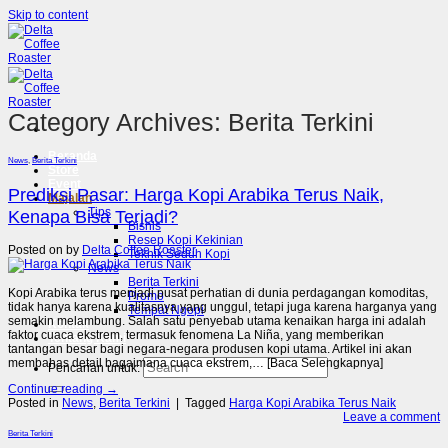
Skip to content
Category Archives:
Berita Terkini
Beranda
News
,
Berita Terkini
Store
Event
Prediksi Pasar: Harga Kopi Arabika Terus Naik,
Majalah
Tips
Kenapa Bisa Terjadi?
Bisnis
Resep Kopi Kekinian
Posted on
by
Delta Coffee Roaster
Teknik Seduh Kopi
News
Berita Terkini
Kopi Arabika terus menjadi pusat perhatian di dunia perdagangan komoditas,
Promo
tidak hanya karena kualitasnya yang unggul, tetapi juga karena harganya yang
Tempat Ngopi
semakin melambung. Salah satu penyebab utama kenaikan harga ini adalah
Kontak
faktor cuaca ekstrem, termasuk fenomena La Niña, yang memberikan
Tentang Kami
tantangan besar bagi negara-negara produsen kopi utama. Artikel ini akan
membahas detail bagaimana cuaca ekstrem,… [Baca Selengkapnya]
Pencarian untuk:
Continue reading
→
Posted in
News
,
Berita Terkini
|
Tagged
Harga Kopi Arabika Terus Naik
Leave a comment
Berita Terkini