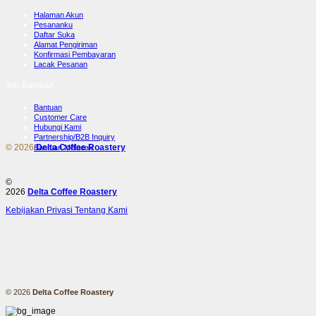
Halaman Akun
Pesananku
Daftar Suka
Alamat Pengiriman
Konfirmasi Pembayaran
Lacak Pesanan
Info Bantuan
Bantuan
Customer Care
Hubungi Kami
Partnership/B2B Inquiry
© 2026
Delta Coffee Roastery
Bantuan Melacak
⚠️
©
2026
Delta Coffee Roastery
Kebijakan Privasi
Tentang Kami
© 2026
Delta Coffee Roastery