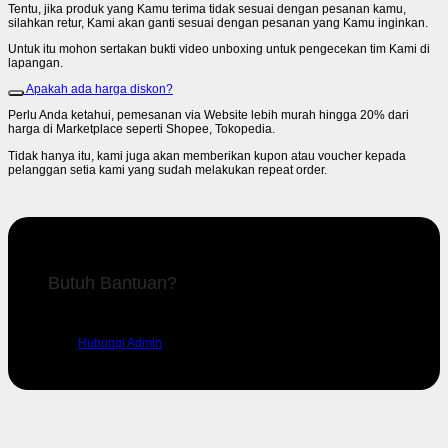
Tentu, jika produk yang Kamu terima tidak sesuai dengan pesanan kamu,
silahkan retur, Kami akan ganti sesuai dengan pesanan yang Kamu inginkan.
Untuk itu mohon sertakan bukti video unboxing untuk pengecekan tim Kami di
lapangan.
Apakah ada harga diskon?
Perlu Anda ketahui, pemesanan via Website lebih murah hingga 20% dari
harga di Marketplace seperti Shopee, Tokopedia.
Tidak hanya itu, kami juga akan memberikan kupon atau voucher kepada
pelanggan setia kami yang sudah melakukan repeat order.
Butuh Bantuan?
Silahkan hubungi admin kami untuk mendapatkan dukungan.
Hubungi Admin