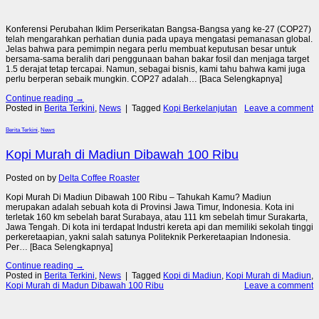
Konferensi Perubahan Iklim Perserikatan Bangsa-Bangsa yang ke-27 (COP27)
telah mengarahkan perhatian dunia pada upaya mengatasi pemanasan global.
Jelas bahwa para pemimpin negara perlu membuat keputusan besar untuk
bersama-sama beralih dari penggunaan bahan bakar fosil dan menjaga target
1.5 derajat tetap tercapai. Namun, sebagai bisnis, kami tahu bahwa kami juga
perlu berperan sebaik mungkin. COP27 adalah… [Baca Selengkapnya]
Continue reading
→
Posted in
Berita Terkini
,
News
|
Tagged
Kopi Berkelanjutan
Leave a comment
Berita Terkini
,
News
Kopi Murah di Madiun Dibawah 100 Ribu
Posted on
by
Delta Coffee Roaster
Kopi Murah Di Madiun Dibawah 100 Ribu – Tahukah Kamu? Madiun
merupakan adalah sebuah kota di Provinsi Jawa Timur, Indonesia. Kota ini
terletak 160 km sebelah barat Surabaya, atau 111 km sebelah timur Surakarta,
Jawa Tengah. Di kota ini terdapat Industri kereta api dan memiliki sekolah tinggi
perkeretaapian, yakni salah satunya Politeknik Perkeretaapian Indonesia.
Per… [Baca Selengkapnya]
Continue reading
→
Posted in
Berita Terkini
,
News
|
Tagged
Kopi di Madiun
,
Kopi Murah di Madiun
,
Kopi Murah di Madun Dibawah 100 Ribu
Leave a comment