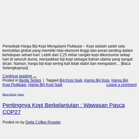
Penyebab Harga Biji Kopi Mengalami Fluktuasi – Kopi adalah salah satu
komoditas global yang memiliki nilai ekonomi tinggi dan peran penting dalam
kehidupan sehari-hari. Lebih dari 2,25 miliar cangkir kopi dikonsumsi setiap
hari di seluruh dunia, menjadikan biji kopi sebagai bahan utama yang sangat
dicari. Namun, harga biji kopi sering kali tidak stabil dan mengalami… [Baca
Selengkapnya]
Continue reading
→
Posted in
Berita Terkini
|
Tagged
Biji Kopi Naik
,
Harga Biji Kopi
,
Harga Biji
Kopi Fluktuasi
,
Harga Biji Kopi Naik
Leave a comment
Berita Terkini
,
News
Pentingnya Kopi Berkelanjutan : Wawasan Pasca
COP27
Posted on
by
Delta Coffee Roaster