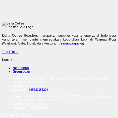
Delta Coffee Roasters
merupakan supplier kopi terlengkap di Indonesia
yang telah membantu menyediakan kebutuhan kopi di Warung Kopi
(Warkop), Cafe, Hotel, dan Restoran.
[
selengkapnya
]
Telp
E-mail
Kontak
roast bean
Green bean
Alamat :
Kawasan Industri Terboyo Blok I No. 9A Kelurahan Trimulyo, Kec.
Genuk, Semarang, 50118
Telepon
: (024) 76453465
Whatsapp
:
085727153209
Alamat:
Kawasan Industri Terboyo Blok M74-76, Trimulyo, Kec. Genuk, Kota
Semarang, Jawa Tengah 50118.
Telepon
: (024) 6584915
Whatsapp
:
083838619499
InfO PEMESANAN