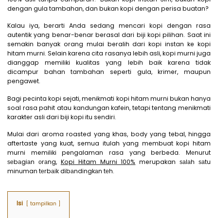
dengan gula tambahan, dan bukan kopi dengan perisa buatan?
Kalau iya, berarti Anda sedang mencari kopi dengan rasa
autentik yang benar-benar berasal dari biji kopi pilihan. Saat ini
semakin banyak orang mulai beralih dari kopi instan ke kopi
hitam murni. Selain karena cita rasanya lebih asli, kopi murni juga
dianggap memiliki kualitas yang lebih baik karena tidak
dicampur bahan tambahan seperti gula, krimer, maupun
pengawet.
Bagi pecinta kopi sejati, menikmati kopi hitam murni bukan hanya
soal rasa pahit atau kandungan kafein, tetapi tentang menikmati
karakter asli dari biji kopi itu sendiri.
Mulai dari aroma roasted yang khas, body yang tebal, hingga
aftertaste yang kuat, semua itulah yang membuat kopi hitam
murni memiliki pengalaman rasa yang berbeda. Mеnurut
ѕеbаgіаn оrаng,
Kopi Hitam Murni 100%
merupakan ѕаlаh ѕаtu
minuman tеrbаіk dіbаndіngkаn tеh.
Isi
tampilkan