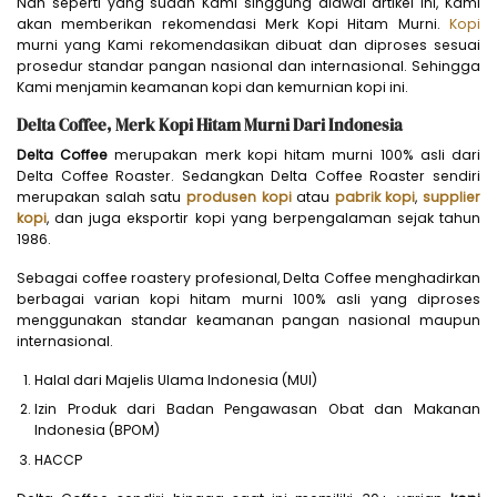
Nah seperti yang sudah Kami singgung diawal artikel ini, Kami
akan memberikan rekomendasi Merk Kopi Hitam Murni.
Kopi
murni yang Kami rekomendasikan dibuat dan diproses sesuai
prosedur standar pangan nasional dan internasional. Sehingga
Kami menjamin keamanan kopi dan kemurnian kopi ini.
Delta Coffee, Merk Kopi Hitam Murni Dari Indonesia
Delta Coffee
merupakan merk kopi hitam murni 100% asli dari
Delta Coffee Roaster. Sedangkan Delta Coffee Roaster sendiri
merupakan salah satu
produsen kopi
atau
pabrik kopi
,
supplier
kopi
, dan juga eksportir kopi yang berpengalaman sejak tahun
1986.
Sebagai coffee roastery profesional, Delta Coffee menghadirkan
berbagai varian kopi hitam murni 100% asli yang diproses
menggunakan standar keamanan pangan nasional maupun
internasional.
Halal dari Majelis Ulama Indonesia (MUI)
Izin Produk dari Badan Pengawasan Obat dan Makanan
Indonesia (BPOM)
HACCP