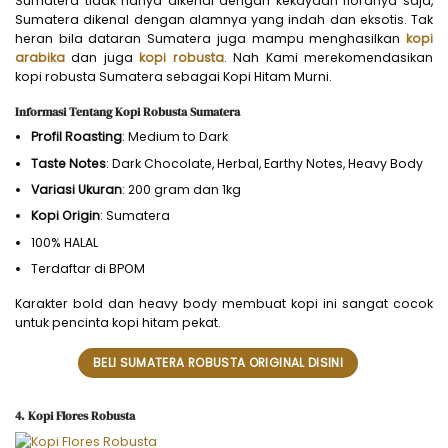
Sumatera tidak hanya dikenal dengan kekayaan floranya saja,
Sumatera dikenal dengan alamnya yang indah dan eksotis. Tak
heran bila dataran Sumatera juga mampu menghasilkan
kopi
arabika
dan juga
kopi robusta
. Nah Kami merekomendasikan
kopi robusta Sumatera sebagai Kopi Hitam Murni.
Informasi Tentang Kopi Robusta Sumatera
Profil Roasting
: Medium to Dark
Taste Notes
: Dark Chocolate, Herbal, Earthy Notes, Heavy Body
Variasi Ukuran
: 200 gram dan 1kg
Kopi Origin
: Sumatera
100% HALAL
Terdaftar di BPOM
Karakter bold dan heavy body membuat kopi ini sangat cocok
untuk pencinta kopi hitam pekat.
BELI SUMATERA ROBUSTA ORIGINAL DISINI
4. Kopi Flores Robusta