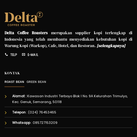
Delta Coffee Roasters
merupakan supplier kopi terlengkap di
Indonesia yang telah membantu menyediakan kebutuhan kopi di
Warung Kopi (Warkop), Cafe, Hotel, dan Restoran.
[
selengkapnya
]
TELP
E-MAIL
KONTAK
ROAST BEAN
GREEN BEAN
Alamat :
Kawasan Industri Terboyo Blok I No. 9A Kelurahan Trimulyo,
Kec. Genuk, Semarang, 50118
Telepon
: (024) 76453465
Whatsapp
:
085727153209