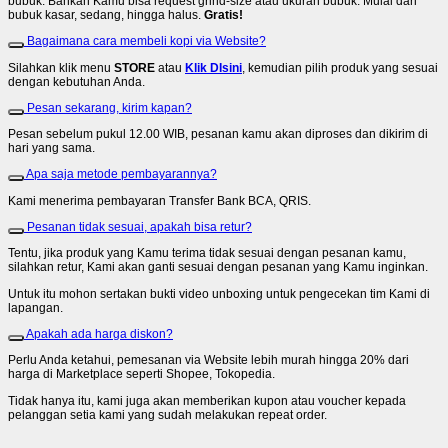
bubuk. Bahkan Kamu bisa request grind-size atau ukuran bubuk. Mulai dari
bubuk kasar, sedang, hingga halus.
Gratis!
Bagaimana cara membeli kopi via Website?
Silahkan klik menu
STORE
atau
Klik DIsini
, kemudian pilih produk yang sesuai
dengan kebutuhan Anda.
Pesan sekarang, kirim kapan?
Pesan sebelum pukul 12.00 WIB, pesanan kamu akan diproses dan dikirim di
hari yang sama.
Apa saja metode pembayarannya?
Kami menerima pembayaran Transfer Bank BCA, QRIS.
Pesanan tidak sesuai, apakah bisa retur?
Tentu, jika produk yang Kamu terima tidak sesuai dengan pesanan kamu,
silahkan retur, Kami akan ganti sesuai dengan pesanan yang Kamu inginkan.
Untuk itu mohon sertakan bukti video unboxing untuk pengecekan tim Kami di
lapangan.
Apakah ada harga diskon?
Perlu Anda ketahui, pemesanan via Website lebih murah hingga 20% dari
harga di Marketplace seperti Shopee, Tokopedia.
Tidak hanya itu, kami juga akan memberikan kupon atau voucher kepada
pelanggan setia kami yang sudah melakukan repeat order.