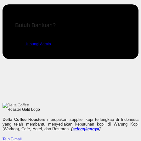
Butuh Bantuan?
Silahkan hubungi admin kami untuk mendapatkan dukungan.
Hubungi Admin
Delta Coffee Roasters
merupakan supplier kopi terlengkap di Indonesia
yang telah membantu menyediakan kebutuhan kopi di Warung Kopi
(Warkop), Cafe, Hotel, dan Restoran.
[
selengkapnya
]
Telp
E-mail