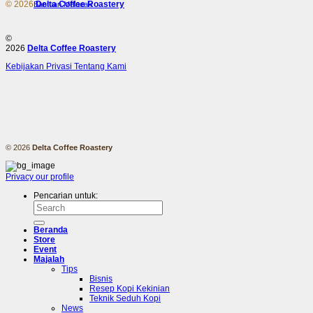
© 2026
Delta Coffee Roastery
Bantuan Melacak
⚠️
©
2026
Delta Coffee Roastery
Kebijakan Privasi
Tentang Kami
© 2026
Delta Coffee Roastery
Privacy
our profile
Pencarian untuk:
Beranda
Store
Event
Majalah
Tips
Bisnis
Resep Kopi Kekinian
Teknik Seduh Kopi
News