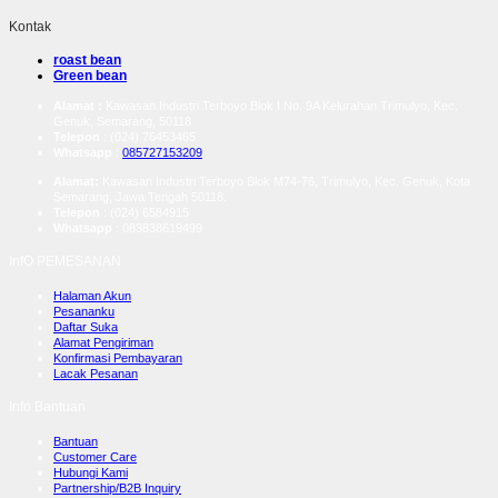
Kontak
roast bean
Green bean
Alamat :
Kawasan Industri Terboyo Blok I No. 9A Kelurahan Trimulyo, Kec.
Genuk, Semarang, 50118
Telepon
: (024) 76453465
Whatsapp
:
085727153209
Alamat:
Kawasan Industri Terboyo Blok M74-76, Trimulyo, Kec. Genuk, Kota
Semarang, Jawa Tengah 50118.
Telepon
: (024) 6584915
Whatsapp
:
083838619499
InfO PEMESANAN
Halaman Akun
Pesananku
Daftar Suka
Alamat Pengiriman
Konfirmasi Pembayaran
Lacak Pesanan
Info Bantuan
Bantuan
Customer Care
Hubungi Kami
Partnership/B2B Inquiry