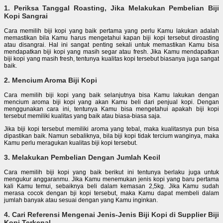
1. Periksa Tanggal Roasting, Jika Melakukan Pembelian Biji
Kopi Sangrai
Cara memilih biji kopi yang baik pertama yang perlu Kamu lakukan adalah
memastikan bila Kamu harus mengetahui kapan biji kopi tersebut diroasting
atau disangrai. Hal ini sangat penting sekali untuk memastikan Kamu bisa
mendapatkan biji kopi yang masih segar atau fresh. Jika Kamu mendapatkan
biji kopi yang masih fresh, tentunya kualitas kopi tersebut biasanya juga sangat
baik.
2. Mencium Aroma Biji Kopi
Cara memilih biji kopi yang baik selanjutnya bisa Kamu lakukan dengan
mencium aroma biji kopi yang akan Kamu beli dari penjual kopi. Dengan
menggunakan cara ini, tentunya Kamu bisa mengetahui apakah biji kopi
tersebut memiliki kualitas yang baik atau biasa-biasa saja.
Jika biji kopi tersebut memiliki aroma yang tebal, maka kualitasnya pun bisa
dipastikan baik. Namun sebaliknya, bila biji kopi tidak tercium wanginya, maka
Kamu perlu meragukan kualitas biji kopi tersebut.
3. Melakukan Pembelian Dengan Jumlah Kecil
Cara memilih biji kopi yang baik berikut ini tentunya berlaku juga untuk
mengukur anggaranmu. Jika Kamu menemukan jenis kopi yang baru pertama
kali Kamu temui, sebaiknya beli dalam kemasan 2,5kg. Jika Kamu sudah
merasa cocok dengan bji kopi tersebut, maka Kamu dapat membeli dalam
jumlah banyak atau sesuai dengan yang Kamu inginkan.
4. Cari Referensi Mengenai Jenis-Jenis Biji Kopi di Supplier Biji
Kopi Terkenal