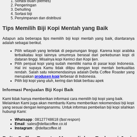
Sortasi buah (berries)
Pengeringan
Dehulling
Sortasi biji
Penyimpanan dan distribusi
Tips Memilih Biji Kopi Mentah yang Baik
Adapun ada beberapa tips memilih biji kopi mentah yang baik, diantaranya
adalah sebagai berikut.
Pilih wilayah yang terletak di pegunungan tinggi. Karena kopi arabika
terbaikatau kopi lainnya umumnya berasal dari perkebunan kopi di
dataran tinggi. Misalnya kopi Kerinci dan Kopi Ijen.
Pilih penjual kopi yang sudah memiliki nama di pasar kopi Indonesia.
Hal ini supaya Kamu tidak ditipu dengan kopi mentah berkualitas
rendah. Salah satu rekomendasinya adalah Delta Coffee Roaster yang
merupakan
produsen kopi
terbesar di Indonesia.
Pilih biji kopi yang utuh, kering dan tidak berbau apek
Informasi Penjualan Biji Kopi Baik
Kami tidak hanya memberikan informasi cara memilih biji kopi yang baik.
Melainkan Kami juga akan membantu Kamu memberikan rekomendasi biji kopi
yang sesuai dengan keingananmu. Untuk informas pembelian biji kopi silahkan
hubungi Kami:
Whatsapp
: 08127748618 (
fast respon
)
Email
: sales@deltacoffee.co.id
Instagram
: @deltacoffee.id