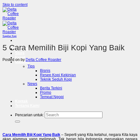
Skip to content
Supplier Kopi
5 Cara Memilih Biji Kopi Yang Baik
Beranda
Store
Event
Posted on
by
Delta Coffee Roaster
Majalah
Tips
Bisnis
Resep Kopi Kekinian
Teknik Seduh Kopi
News
Berita Terkini
Promo
Tempat Ngopi
Kontak
Tentang Kami
Pencarian untuk:
Cara Memilih Biji Kopi Yang Baik
– Seperti yang Kita ketahui, negara Kita kaya
akan alamnya yang melimpah. Tak heran bila Indonesia merupakan negara