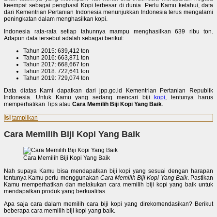
keempat sebagai penghasil Kopi terbesar di dunia. Perlu Kamu ketahui, data
dari Kementrian Pertanian Indonesia menunjukkan Indonesia terus mengalami
peningkatan dalam menghasilkan kopi.
Indonesia rata-rata setiap tahunnya mampu menghasilkan 639 ribu ton.
Adapun data tersebut adalah sebagai berikut:
Tahun 2015: 639,412 ton
Tahun 2016: 663,871 ton
Tahun 2017: 668,667 ton
Tahun 2018: 722,641 ton
Tahun 2019: 729,074 ton
Data diatas Kami dapatkan dari jpp.go.id Kementrian Pertanian Republik
Indonesia. Untuk Kamu yang sedang mencari biji
kopi
, tentunya harus
memperhatikan Tips atau
Cara Memilih Biji Kopi Yang Baik
.
Isi
tampilkan
Cara Memilih Biji Kopi Yang Baik
Cara Memilih Biji Kopi Yang Baik
Nah supaya Kamu bisa mendapatkan biji kopi yang sesuai dengan harapan
tentunya Kamu perlu menggunakan
Cara Memilih Biji Kopi Yang Baik
. Pastikan
Kamu memperhatikan dan melakukan cara memilih biji kopi yang baik untuk
mendapatkan produk yang berkualitas.
Apa saja cara dalam memilih cara biji kopi yang direkomendasikan? Berikut
beberapa cara memilih biji kopi yang baik.