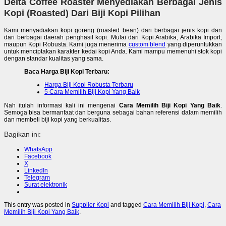
Delta Coffee Roaster Menyediakan Berbagai Jenis
Kopi (Roasted) Dari Biji Kopi Pilihan
Kami menyadiakan kopi goreng (roasted bean) dari berbagai jenis kopi dan
dari berbagai daerah penghasil kopi. Mulai dari Kopi Arabika, Arabika Import,
maupun Kopi Robusta. Kami juga menerima
custom blend
yang diperuntukkan
untuk menciptakan karakter kedai kopi Anda. Kami mampu memenuhi stok kopi
dengan standar kualitas yang sama.
Baca Harga Biji Kopi Terbaru:
Harga Biji Kopi Robusta Terbaru
5 Cara Memilih Biji Kopi Yang Baik
Nah itulah informasi kali ini mengenai
Cara Memilih Biji Kopi Yang Baik
.
Semoga bisa bermanfaat dan berguna sebagai bahan referensi dalam memilih
dan membeli biji kopi yang berkualitas.
Bagikan ini:
WhatsApp
Facebook
X
LinkedIn
Telegram
Surat elektronik
This entry was posted in
Supplier Kopi
and tagged
Cara Memilih Biji Kopi
,
Cara
Memilih Biji Kopi Yang Baik
.