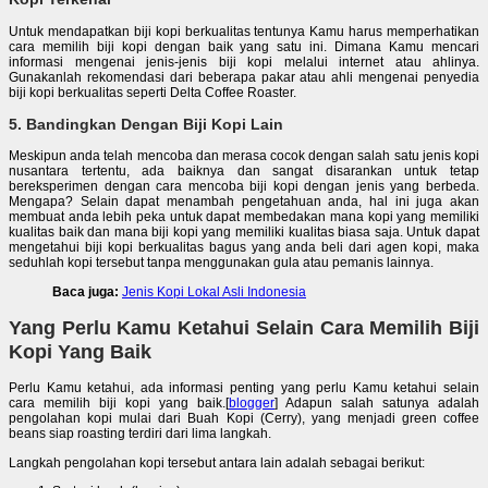
Untuk mendapatkan biji kopi berkualitas tentunya Kamu harus memperhatikan
cara memilih biji kopi dengan baik yang satu ini. Dimana Kamu mencari
informasi mengenai jenis-jenis biji kopi melalui internet atau ahlinya.
Gunakanlah rekomendasi dari beberapa pakar atau ahli mengenai penyedia
biji kopi berkualitas seperti Delta Coffee Roaster.
5. Bandingkan Dengan Biji Kopi Lain
Meskipun anda telah mencoba dan merasa cocok dengan salah satu jenis kopi
nusantara tertentu, ada baiknya dan sangat disarankan untuk tetap
bereksperimen dengan cara mencoba biji kopi dengan jenis yang berbeda.
Mengapa? Selain dapat menambah pengetahuan anda, hal ini juga akan
membuat anda lebih peka untuk dapat membedakan mana kopi yang memiliki
kualitas baik dan mana biji kopi yang memiliki kualitas biasa saja. Untuk dapat
mengetahui biji kopi berkualitas bagus yang anda beli dari agen kopi, maka
seduhlah kopi tersebut tanpa menggunakan gula atau pemanis lainnya.
Baca juga:
Jenis Kopi Lokal Asli Indonesia
Yang Perlu Kamu Ketahui Selain Cara Memilih Biji
Kopi Yang Baik
Perlu Kamu ketahui, ada informasi penting yang perlu Kamu ketahui selain
cara memilih biji kopi yang baik.[
blogger
] Adapun salah satunya adalah
pengolahan kopi mulai dari Buah Kopi (Cerry), yang menjadi green coffee
beans siap roasting terdiri dari lima langkah.
Langkah pengolahan kopi tersebut antara lain adalah sebagai berikut: