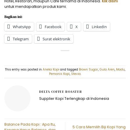
Hotel, Restoran, maupun Cafe ternama di Indonesia.
Klik disini
untuk mendapatkan produk kami.
Bagikan ini:
WhatsApp
Facebook
X
LinkedIn
Telegram
Surat elektronik
This entry was posted in
Aneka Kopi
and tagged
Brown Sugar
,
Gula Aren
,
Madu
,
Pemanis Kopi
,
Stevia
.
DELTA COFFEE ROASTER
Supplier Kopi Terlengkap di Indonesia
Balance Pada Kopi : Apa Itu,
5 Cara Memilih Biji Kopi Yang
Kenapa Harus Balance, dan