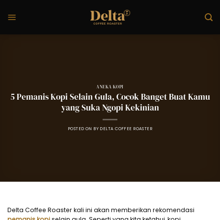
Skip
to
content
ANEKA KOPI
5 Pemanis Kopi Selain Gula, Cocok Banget Buat Kamu
yang Suka Ngopi Kekinian
POSTED ON
BY
DELTA COFFEE ROASTER
Delta Coffee Roaster kali ini akan memberikan rekomendasi
pemanis kopi
selain gula. Seperti yang kita ketahui, kopi