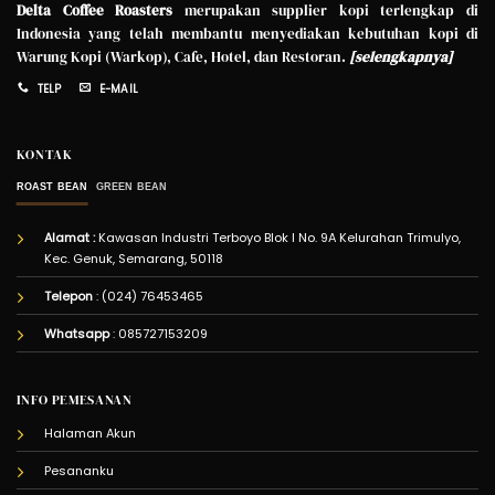
Delta Coffee Roasters
merupakan supplier kopi terlengkap di
Indonesia yang telah membantu menyediakan kebutuhan kopi di
Warung Kopi (Warkop), Cafe, Hotel, dan Restoran.
[
selengkapnya
]
TELP
E-MAIL
KONTAK
ROAST BEAN
GREEN BEAN
Alamat :
Kawasan Industri Terboyo Blok I No. 9A Kelurahan Trimulyo,
Kec. Genuk, Semarang, 50118
Telepon
: (024) 76453465
Whatsapp
:
085727153209
INFO PEMESANAN
Halaman Akun
Pesananku