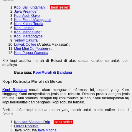
Kopi Bali Kintamani
:
best seller
Java Preanger
:
Kopi Aceh Gayo
:
Kopi Flores Manggarai
:
Kopi Kalosi Toraja
:
Kopi Lintong
:
Kopi Mandailing
:
Kopi Maragogype
:
Yellow Caturra
:
Luwak Coffee
(Arabika Makassar) :
Mini-Mini Co Peaberry
:
Kopi Papua Wamena
:
Klik kopi arabika murah di Bekasi di atas sesuai karaktermu untuk lebih
detailnya.
Baca juga:
Kopi Murah di Bandung
Kopi Robusta Murah di Bekasi
Kopi Robusta
murah akan mengawali informasi ini, seperti yang Kami
singgung Kami menyediakan jenis kopi robusta. Dimana produk dengan jenis
robusta Kami produksi dengan biji kopi robusta pilihan. Kami mendapatkan biji
kopi berkualitas dari penghasil kopi robusta terbaik.
Berikut daftar kopi robusta murah yang cocok untuk bisnis coffee shop di
Bekasi.
Kopitiam Vietnam Drip
:
best seller
Flores Robusta
:
Java Robusta/
Java Mocha
: