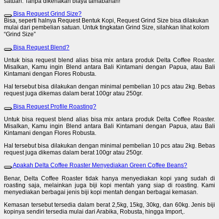
satuan. Tanpa dikenakan biaya tamabahan!
Bisa Request Grind Size?
Bisa, seperti halnya Request Bentuk Kopi, Request Grind Size bisa dilakukan
mulai dari pembelian satuan. Untuk tingkatan Grind Size, silahkan lihat kolom
“Grind Size”
Bisa Request Blend?
Untuk bisa request blend alias bisa mix antara produk Delta Coffee Roaster.
Misalkan, Kamu ingin Blend antara Bali Kintamani dengan Papua, atau Bali
Kintamani dengan Flores Robusta.
Hal tersebut bisa dilakukan dengan minimal pembelian 10 pcs atau 2kg. Bebas
request juga dikemas dalam berat 100gr atau 250gr.
Bisa Request Profile Roasting?
Untuk bisa request blend alias bisa mix antara produk Delta Coffee Roaster.
Misalkan, Kamu ingin Blend antara Bali Kintamani dengan Papua, atau Bali
Kintamani dengan Flores Robusta.
Hal tersebut bisa dilakukan dengan minimal pembelian 10 pcs atau 2kg. Bebas
request juga dikemas dalam berat 100gr atau 250gr.
Apakah Delta Coffee Roaster Menyediakan Green Coffee Beans?
Benar, Delta Coffee Roaster tidak hanya menyediakan kopi yang sudah di
roasting saja, melainkan juga biji kopi mentah yang siap di roasting. Kami
menyediakan berbagai jenis biji kopi mentah dengan berbagai kemasan.
Kemasan tersebut tersedia dalam berat 2,5kg, 15kg, 30kg, dan 60kg. Jenis biji
kopinya sendiri tersedia mulai dari Arabika, Robusta, hingga Import,.