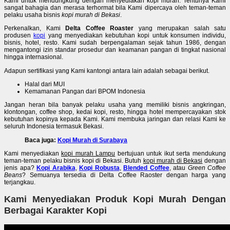
Kami untuk mendungkung dengan menyediakan kopi murah. Tentunya Kami
sangat bahagia dan merasa terhormat bila Kami dipercaya oleh teman-teman
pelaku usaha bisnis
kopi murah di Bekasi
.
Perkenalkan, Kami
Delta Coffee Roaster
yang merupakan salah satu
produsen
kopi
yang menyediakan kebutuhan kopi untuk konsumen individu,
bisnis, hotel, resto. Kami sudah berpengalaman sejak tahun 1986, dengan
mengantongi izin standar prosedur dan keamanan pangan di tingkat nasional
hingga internasional.
Adapun sertifikasi yang Kami kantongi antara lain adalah sebagai berikut.
Halal dari MUI
Kemamanan Pangan dari BPOM Indonesia
Jangan heran bila banyak pelaku usaha yang memiliki bisnis angkringan,
klontongan, coffee shop, kedai kopi, resto, hingga hotel mempercayakan stok
kebutuhan kopinya kepada Kami. Kami membuka jaringan dan relasi Kami ke
seluruh Indonesia termasuk Bekasi.
Baca juga:
Kopi Murah di Surabaya
Kami menyediakan
kopi murah Lampu
bertujuan untuk ikut serta mendukung
teman-teman pelaku bisnis kopi di Bekasi. Butuh
kopi murah di Bekasi
dengan
jenis apa?
Kopi Arabika
,
Kopi Robusta
,
Blended Coffee
, atau
Green Coffee
Beans
? Semuanya tersedia di Delta Coffee Raoster dengan harga yang
terjangkau.
Kami Menyediakan Produk Kopi Murah Dengan
Berbagai Karakter Kopi