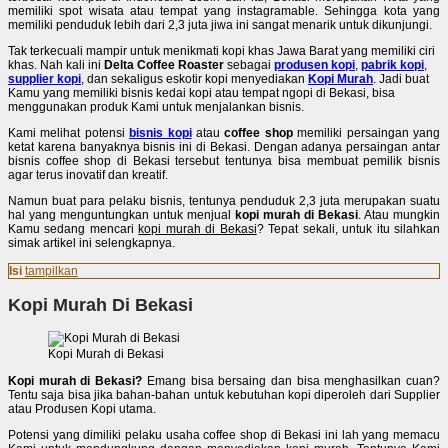
memiliki spot wisata atau tempat yang instagramable. Sehingga kota yang
memiliki penduduk lebih dari 2,3 juta jiwa ini sangat menarik untuk dikunjungi.
Tak terkecuali mampir untuk menikmati kopi khas Jawa Barat yang memiliki ciri
khas. Nah kali ini
Delta Coffee Roaster
sebagai
produsen kopi
,
pabrik kopi
,
supplier kopi
, dan sekaligus eskotir kopi menyediakan
Kopi Murah
. Jadi buat
Kamu yang memiliki bisnis kedai kopi atau tempat ngopi di Bekasi, bisa
menggunakan produk Kami untuk menjalankan bisnis.
Kami melihat potensi
bisnis kopi
atau
coffee shop
memiliki persaingan yang
ketat karena banyaknya bisnis ini di Bekasi. Dengan adanya persaingan antar
bisnis coffee shop di Bekasi tersebut tentunya bisa membuat pemilik bisnis
agar terus inovatif dan kreatif.
Namun buat para pelaku bisnis, tentunya penduduk 2,3 juta merupakan suatu
hal yang menguntungkan untuk menjual
kopi murah di Bekasi
. Atau mungkin
Kamu sedang mencari
kopi murah di Bekasi
? Tepat sekali, untuk itu silahkan
simak artikel ini selengkapnya.
Isi
tampilkan
Kopi Murah Di Bekasi
Kopi Murah di Bekasi
Kopi murah di Bekasi?
Emang bisa bersaing dan bisa menghasilkan cuan?
Tentu saja bisa jika bahan-bahan untuk kebutuhan kopi diperoleh dari Supplier
atau Produsen Kopi utama.
Potensi yang dimiliki pelaku usaha coffee shop di Bekasi ini lah yang memacu