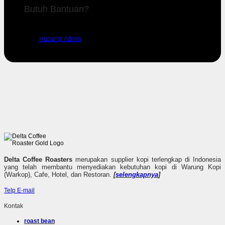
Butuh Bantuan?
Silahkan hubungi admin kami untuk mendapatkan dukungan.
Hubungi Admin
Delta Coffee Roasters
merupakan supplier kopi terlengkap di Indonesia
yang telah membantu menyediakan kebutuhan kopi di Warung Kopi
(Warkop), Cafe, Hotel, dan Restoran.
[
selengkapnya
]
Telp
E-mail
Kontak
roast bean