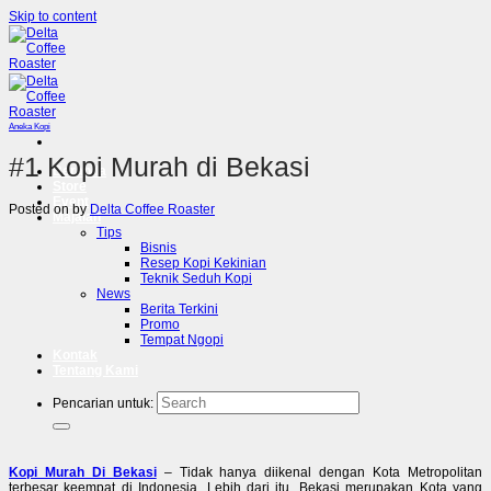
Skip to content
Aneka Kopi
#1 Kopi Murah di Bekasi
Beranda
Store
Event
Posted on
by
Delta Coffee Roaster
Majalah
Tips
Bisnis
Resep Kopi Kekinian
Teknik Seduh Kopi
News
Berita Terkini
Promo
Tempat Ngopi
Kontak
Tentang Kami
Pencarian untuk:
Kopi Murah Di Bekasi
– Tidak hanya diikenal dengan Kota Metropolitan
terbesar keempat di Indonesia. Lebih dari itu, Bekasi merupakan Kota yang