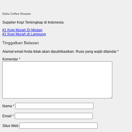
Delta Coffee Roaster
Supplier Kopi Terlengkap di Indonesia
#1 Kopi Murah Di Medan
#1 Kopi Murah di Lampung
Tinggalkan Balasan
Alamat email Anda tidak akan dipublikasikan.
Ruas yang wajib ditandai
*
Komentar
*
Nama
*
Email
*
Situs Web