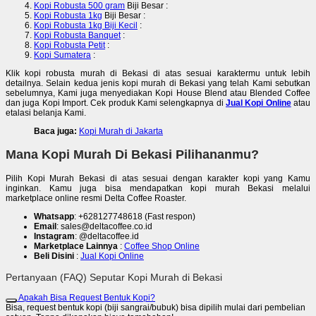
Kopi Robusta 500 gram
Biji Besar :
Kopi Robusta 1kg
Biji Besar :
Kopi Robusta 1kg Biji Kecil
:
Kopi Robusta Banquet
:
Kopi Robusta Petit
:
Kopi Sumatera
:
Klik kopi robusta murah di Bekasi di atas sesuai karaktermu untuk lebih
detailnya. Selain kedua jenis kopi murah di Bekasi yang telah Kami sebutkan
sebelumnya, Kami juga menyediakan Kopi House Blend atau Blended Coffee
dan juga Kopi Import. Cek produk Kami selengkapnya di
Jual Kopi Online
atau
etalasi belanja Kami.
Baca juga:
Kopi Murah di Jakarta
Mana Kopi Murah Di Bekasi Pilihananmu?
Pilih Kopi Murah Bekasi di atas sesuai dengan karakter kopi yang Kamu
inginkan. Kamu juga bisa mendapatkan kopi murah Bekasi melalui
marketplace online resmi Delta Coffee Roaster.
Whatsapp
: +628127748618 (Fast respon)
Email
: sales@deltacoffee.co.id
Instagram
: @deltacoffee.id
Marketplace Lainnya
:
Coffee Shop Online
Beli Disini
:
Jual Kopi Online
Pertanyaan (FAQ) Seputar Kopi Murah di Bekasi
Apakah Bisa Request Bentuk Kopi?
Bisa, request bentuk kopi (biji sangrai/bubuk) bisa dipilih mulai dari pembelian