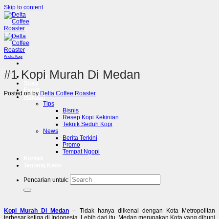
Skip to content
Aneka Kopi
#1 Kopi Murah Di Medan
Beranda
Store
Event
Posted on
by
Delta Coffee Roaster
Majalah
Tips
Bisnis
Resep Kopi Kekinian
Teknik Seduh Kopi
News
Berita Terkini
Promo
Tempat Ngopi
Kontak
Tentang Kami
Pencarian untuk:
Kopi Murah Di Medan
– Tidak hanya diikenal dengan Kota Metropolitan
terbesar ketiga di Indonesia. Lebih dari itu, Medan merupakan Kota yang dihuni