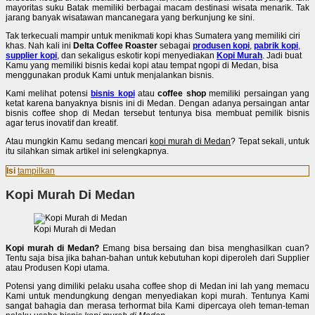
mayoritas suku Batak memiliki berbagai macam destinasi wisata menarik. Tak
jarang banyak wisatawan mancanegara yang berkunjung ke sini.
Tak terkecuali mampir untuk menikmati kopi khas Sumatera yang memiliki ciri
khas. Nah kali ini
Delta Coffee Roaster
sebagai
produsen kopi
,
pabrik kopi
,
supplier kopi
, dan sekaligus eskotir kopi menyediakan
Kopi Murah
. Jadi buat
Kamu yang memiliki bisnis kedai kopi atau tempat ngopi di Medan, bisa
menggunakan produk Kami untuk menjalankan bisnis.
Kami melihat potensi
bisnis kopi
atau
coffee shop
memiliki persaingan yang
ketat karena banyaknya bisnis ini di Medan. Dengan adanya persaingan antar
bisnis coffee shop di Medan tersebut tentunya bisa membuat pemilik bisnis
agar terus inovatif dan kreatif.
Atau mungkin Kamu sedang mencari
kopi murah di Medan
? Tepat sekali, untuk
itu silahkan simak artikel ini selengkapnya.
Isi
tampilkan
Kopi Murah Di Medan
Kopi Murah di Medan
Kopi murah di Medan?
Emang bisa bersaing dan bisa menghasilkan cuan?
Tentu saja bisa jika bahan-bahan untuk kebutuhan kopi diperoleh dari Supplier
atau Produsen Kopi utama.
Potensi yang dimiliki pelaku usaha coffee shop di Medan ini lah yang memacu
Kami untuk mendungkung dengan menyediakan kopi murah. Tentunya Kami
sangat bahagia dan merasa terhormat bila Kami dipercaya oleh teman-teman