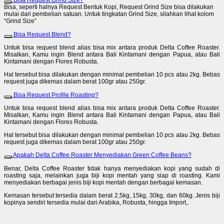
Bisa Request Grind Size?
Bisa, seperti halnya Request Bentuk Kopi, Request Grind Size bisa dilakukan
mulai dari pembelian satuan. Untuk tingkatan Grind Size, silahkan lihat kolom
“Grind Size”
Bisa Request Blend?
Untuk bisa request blend alias bisa mix antara produk Delta Coffee Roaster.
Misalkan, Kamu ingin Blend antara Bali Kintamani dengan Papua, atau Bali
Kintamani dengan Flores Robusta.
Hal tersebut bisa dilakukan dengan minimal pembelian 10 pcs atau 2kg. Bebas
request juga dikemas dalam berat 100gr atau 250gr.
Bisa Request Profile Roasting?
Untuk bisa request blend alias bisa mix antara produk Delta Coffee Roaster.
Misalkan, Kamu ingin Blend antara Bali Kintamani dengan Papua, atau Bali
Kintamani dengan Flores Robusta.
Hal tersebut bisa dilakukan dengan minimal pembelian 10 pcs atau 2kg. Bebas
request juga dikemas dalam berat 100gr atau 250gr.
Apakah Delta Coffee Roaster Menyediakan Green Coffee Beans?
Benar, Delta Coffee Roaster tidak hanya menyediakan kopi yang sudah di
roasting saja, melainkan juga biji kopi mentah yang siap di roasting. Kami
menyediakan berbagai jenis biji kopi mentah dengan berbagai kemasan.
Kemasan tersebut tersedia dalam berat 2,5kg, 15kg, 30kg, dan 60kg. Jenis biji
kopinya sendiri tersedia mulai dari Arabika, Robusta, hingga Import,.