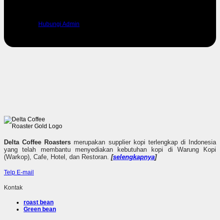
Silahkan hubungi admin kami untuk mendapatkan dukungan.
Hubungi Admin
Delta Coffee Roasters
merupakan supplier kopi terlengkap di Indonesia
yang telah membantu menyediakan kebutuhan kopi di Warung Kopi
(Warkop), Cafe, Hotel, dan Restoran.
[
selengkapnya
]
Telp
E-mail
Kontak
roast bean
Green bean