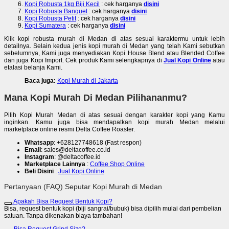
Kopi Robusta 1kg Biji Kecil
: cek harganya
disini
Kopi Robusta Banquet
: cek harganya
disini
Kopi Robusta Petit
: cek harganya
disini
Kopi Sumatera
: cek harganya
disini
Klik kopi robusta murah di Medan di atas sesuai karaktermu untuk lebih
detailnya. Selain kedua jenis kopi murah di Medan yang telah Kami sebutkan
sebelumnya, Kami juga menyediakan Kopi House Blend atau Blended Coffee
dan juga Kopi Import. Cek produk Kami selengkapnya di
Jual Kopi Online
atau
etalasi belanja Kami.
Baca juga:
Kopi Murah di Jakarta
Mana Kopi Murah Di Medan Pilihananmu?
Pilih Kopi Murah Medan di atas sesuai dengan karakter kopi yang Kamu
inginkan. Kamu juga bisa mendapatkan kopi murah Medan melalui
marketplace online resmi Delta Coffee Roaster.
Whatsapp
: +628127748618 (Fast respon)
Email
: sales@deltacoffee.co.id
Instagram
: @deltacoffee.id
Marketplace Lainnya
:
Coffee Shop Online
Beli Disini
:
Jual Kopi Online
Pertanyaan (FAQ) Seputar Kopi Murah di Medan
Apakah Bisa Request Bentuk Kopi?
Bisa, request bentuk kopi (biji sangrai/bubuk) bisa dipilih mulai dari pembelian
satuan. Tanpa dikenakan biaya tambahan!