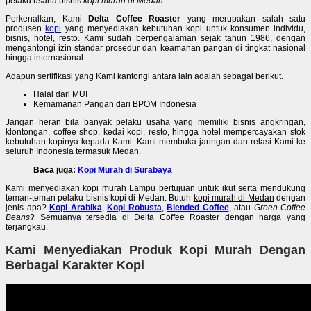
pelaku usaha bisnis
kopi murah di Medan
.
Perkenalkan, Kami
Delta Coffee Roaster
yang merupakan salah satu
produsen
kopi
yang menyediakan kebutuhan kopi untuk konsumen individu,
bisnis, hotel, resto. Kami sudah berpengalaman sejak tahun 1986, dengan
mengantongi izin standar prosedur dan keamanan pangan di tingkat nasional
hingga internasional.
Adapun sertifikasi yang Kami kantongi antara lain adalah sebagai berikut.
Halal dari MUI
Kemamanan Pangan dari BPOM Indonesia
Jangan heran bila banyak pelaku usaha yang memiliki bisnis angkringan,
klontongan, coffee shop, kedai kopi, resto, hingga hotel mempercayakan stok
kebutuhan kopinya kepada Kami. Kami membuka jaringan dan relasi Kami ke
seluruh Indonesia termasuk Medan.
Baca juga:
Kopi Murah di Surabaya
Kami menyediakan
kopi murah Lampu
bertujuan untuk ikut serta mendukung
teman-teman pelaku bisnis kopi di Medan. Butuh
kopi murah di Medan
dengan
jenis apa?
Kopi Arabika
,
Kopi Robusta
,
Blended Coffee
, atau
Green Coffee
Beans
? Semuanya tersedia di Delta Coffee Roaster dengan harga yang
terjangkau.
Kami Menyediakan Produk Kopi Murah Dengan
Berbagai Karakter Kopi