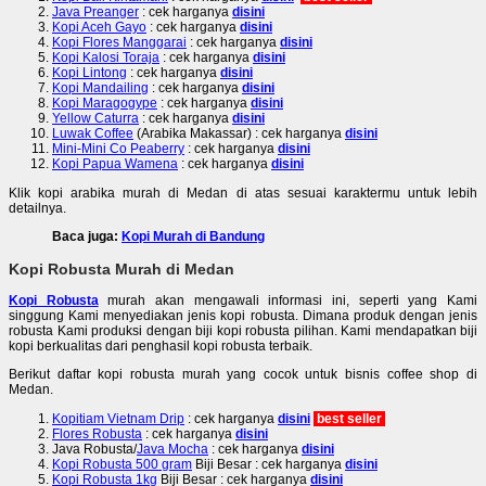
Java Preanger
: cek harganya
disini
Kopi Aceh Gayo
: cek harganya
disini
Kopi Flores Manggarai
: cek harganya
disini
Kopi Kalosi Toraja
: cek harganya
disini
Kopi Lintong
: cek harganya
disini
Kopi Mandailing
: cek harganya
disini
Kopi Maragogype
: cek harganya
disini
Yellow Caturra
: cek harganya
disini
Luwak Coffee
(Arabika Makassar) : cek harganya
disini
Mini-Mini Co Peaberry
: cek harganya
disini
Kopi Papua Wamena
: cek harganya
disini
Klik kopi arabika murah di Medan di atas sesuai karaktermu untuk lebih
detailnya.
Baca juga:
Kopi Murah di Bandung
Kopi Robusta Murah di Medan
Kopi Robusta
murah akan mengawali informasi ini, seperti yang Kami
singgung Kami menyediakan jenis kopi robusta. Dimana produk dengan jenis
robusta Kami produksi dengan biji kopi robusta pilihan. Kami mendapatkan biji
kopi berkualitas dari penghasil kopi robusta terbaik.
Berikut daftar kopi robusta murah yang cocok untuk bisnis coffee shop di
Medan.
Kopitiam Vietnam Drip
: cek harganya
disini
best seller
Flores Robusta
: cek harganya
disini
Java Robusta/
Java Mocha
: cek harganya
disini
Kopi Robusta 500 gram
Biji Besar : cek harganya
disini
Kopi Robusta 1kg
Biji Besar : cek harganya
disini