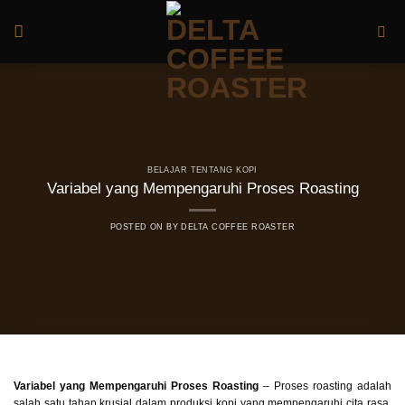
Skip
to
content
BELAJAR TENTANG KOPI
Variabel yang Mempengaruhi Proses Roasting
POSTED ON
BY
DELTA COFFEE ROASTER
Variabel yang Mempengaruhi Proses Roasting
– Proses roasting adalah
salah satu tahap krusial dalam produksi kopi yang mempengaruhi cita rasa,