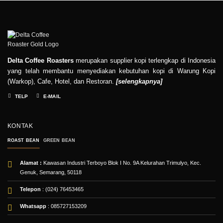
Delta Coffee Roasters
merupakan supplier kopi terlengkap di Indonesia
yang telah membantu menyediakan kebutuhan kopi di Warung Kopi
(Warkop), Cafe, Hotel, dan Restoran.
[
selengkapnya
]
TELP
E-MAIL
KONTAK
ROAST BEAN
GREEN BEAN
Alamat :
Kawasan Industri Terboyo Blok I No. 9A Kelurahan Trimulyo, Kec.
Genuk, Semarang, 50118
Telepon
: (024) 76453465
Whatsapp
:
085727153209