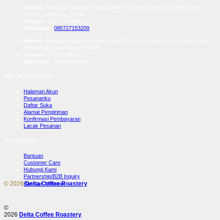
Alamat :
Kawasan Industri Terboyo Blok I No. 9A Kelurahan Trimulyo, Kec.
Genuk, Semarang, 50118
Telepon
: (024) 76453465
Whatsapp
:
085727153209
Alamat:
Kawasan Industri Terboyo Blok M74-76, Trimulyo, Kec. Genuk, Kota
Semarang, Jawa Tengah 50118.
Telepon
: (024) 6584915
Whatsapp
:
083838619499
InfO PEMESANAN
Halaman Akun
Pesananku
Daftar Suka
Alamat Pengiriman
Konfirmasi Pembayaran
Lacak Pesanan
Info Bantuan
Bantuan
Customer Care
Hubungi Kami
Partnership/B2B Inquiry
© 2026
Delta Coffee Roastery
Bantuan Melacak
⚠️
©
2026
Delta Coffee Roastery