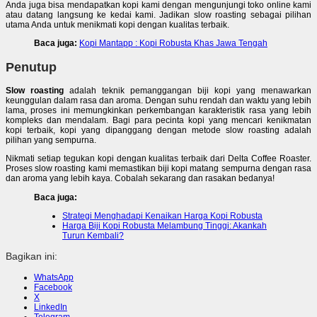
Anda juga bisa mendapatkan kopi kami dengan mengunjungi toko online kami
atau datang langsung ke kedai kami. Jadikan slow roasting sebagai pilihan
utama Anda untuk menikmati kopi dengan kualitas terbaik.
Baca juga:
Kopi Mantapp : Kopi Robusta Khas Jawa Tengah
Penutup
Slow roasting
adalah teknik pemanggangan biji kopi yang menawarkan
keunggulan dalam rasa dan aroma. Dengan suhu rendah dan waktu yang lebih
lama, proses ini memungkinkan perkembangan karakteristik rasa yang lebih
kompleks dan mendalam. Bagi para pecinta kopi yang mencari kenikmatan
kopi terbaik, kopi yang dipanggang dengan metode slow roasting adalah
pilihan yang sempurna.
Nikmati setiap tegukan kopi dengan kualitas terbaik dari Delta Coffee Roaster.
Proses slow roasting kami memastikan biji kopi matang sempurna dengan rasa
dan aroma yang lebih kaya. Cobalah sekarang dan rasakan bedanya!
Baca juga:
Strategi Menghadapi Kenaikan Harga Kopi Robusta
Harga Biji Kopi Robusta Melambung Tinggi: Akankah
Turun Kembali?
Bagikan ini:
WhatsApp
Facebook
X
LinkedIn
Telegram