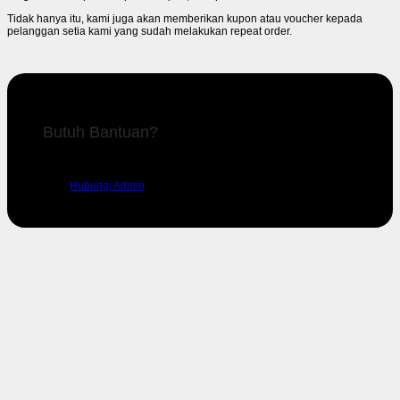
Tidak hanya itu, kami juga akan memberikan kupon atau voucher kepada
pelanggan setia kami yang sudah melakukan repeat order.
Butuh Bantuan?
Silahkan hubungi admin kami untuk mendapatkan dukungan.
Hubungi Admin