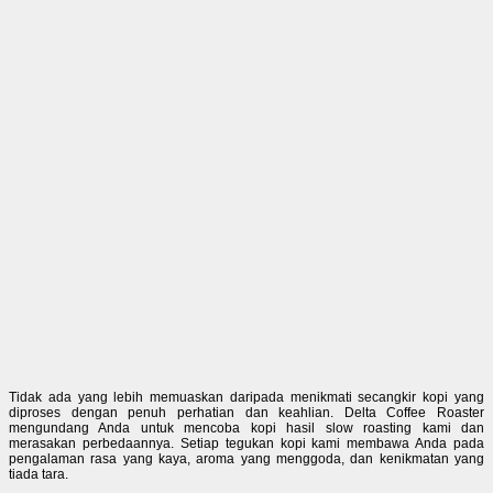
Tidak ada yang lebih memuaskan daripada menikmati secangkir kopi yang
diproses dengan penuh perhatian dan keahlian. Delta Coffee Roaster
mengundang Anda untuk mencoba kopi hasil slow roasting kami dan
merasakan perbedaannya. Setiap tegukan kopi kami membawa Anda pada
pengalaman rasa yang kaya, aroma yang menggoda, dan kenikmatan yang
tiada tara.