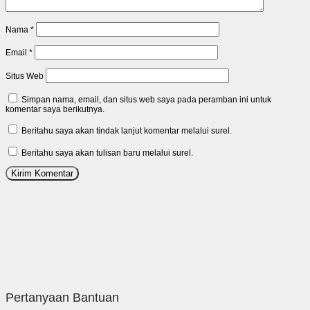
Nama
*
Email
*
Situs Web
Simpan nama, email, dan situs web saya pada peramban ini untuk
komentar saya berikutnya.
Beritahu saya akan tindak lanjut komentar melalui surel.
Beritahu saya akan tulisan baru melalui surel.
Pertanyaan Bantuan