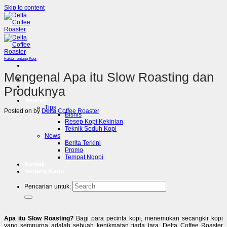
Skip to content
Fakta Tentang Kopi
Mengenal Apa itu Slow Roasting dan
Beranda
Store
Produknya
Event
Majalah
Tips
Posted on
by
Delta Coffee Roaster
Bisnis
Resep Kopi Kekinian
Teknik Seduh Kopi
News
Berita Terkini
Promo
Tempat Ngopi
Kontak
Tentang Kami
Pencarian untuk:
Apa itu Slow Roasting?
Bagi para pecinta kopi, menemukan secangkir kopi
yang sempurna adalah sebuah kenikmatan tiada tara. Delta Coffee Roaster