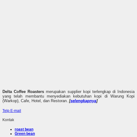
Delta Coffee Roasters
merupakan supplier kopi terlengkap di Indonesia
yang telah membantu menyediakan kebutuhan kopi di Warung Kopi
(Warkop), Cafe, Hotel, dan Restoran.
[
selengkapnya
]
Telp
E-mail
Kontak
roast bean
Green bean