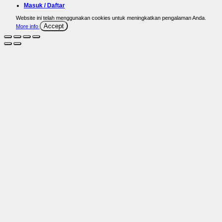
Masuk / Daftar
Website ini telah menggunakan cookies untuk meningkatkan pengalaman Anda.
Accept
More info