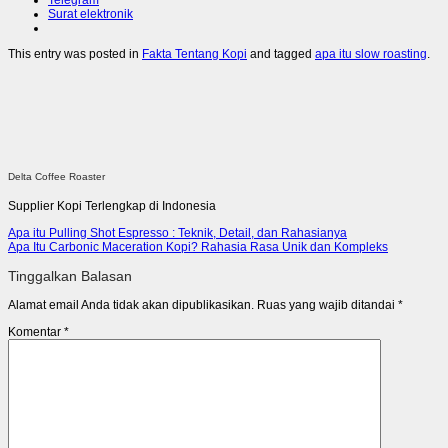
Surat elektronik
This entry was posted in
Fakta Tentang Kopi
and tagged
apa itu slow roasting
.
Delta Coffee Roaster
Supplier Kopi Terlengkap di Indonesia
Apa itu Pulling Shot Espresso : Teknik, Detail, dan Rahasianya
Apa Itu Carbonic Maceration Kopi? Rahasia Rasa Unik dan Kompleks
Tinggalkan Balasan
Alamat email Anda tidak akan dipublikasikan.
Ruas yang wajib ditandai
*
Komentar
*