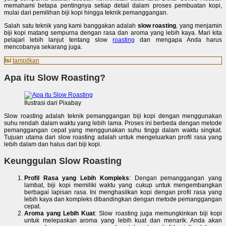
memahami betapa pentingnya setiap detail dalam proses pembuatan kopi,
mulai dari pemilihan biji kopi hingga teknik pemanggangan.
Salah satu teknik yang kami banggakan adalah
slow roasting
, yang menjamin
biji kopi matang sempurna dengan rasa dan aroma yang lebih kaya. Mari kita
pelajari lebih lanjut tentang slow
roasting
dan mengapa Anda harus
mencobanya sekarang juga.
Isi
tampilkan
Apa itu Slow Roasting?
Ilustrasi dari Pixabay
Slow roasting adalah teknik pemanggangan biji kopi dengan menggunakan
suhu rendah dalam waktu yang lebih lama. Proses ini berbeda dengan metode
pemanggangan cepat yang menggunakan suhu tinggi dalam waktu singkat.
Tujuan utama dari slow roasting adalah untuk mengeluarkan profil rasa yang
lebih dalam dan halus dari biji kopi.
Keunggulan Slow Roasting
Profil Rasa yang Lebih Kompleks
: Dengan pemanggangan yang
lambat, biji kopi memiliki waktu yang cukup untuk mengembangkan
berbagai lapisan rasa. Ini menghasilkan kopi dengan profil rasa yang
lebih kaya dan kompleks dibandingkan dengan metode pemanggangan
cepat.
Aroma yang Lebih Kuat
: Slow roasting juga memungkinkan biji kopi
untuk melepaskan aroma yang lebih kuat dan menarik. Anda akan