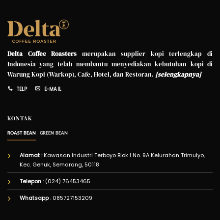
Delta Coffee Roasters
merupakan supplier kopi terlengkap di
Indonesia yang telah membantu menyediakan kebutuhan kopi di
Warung Kopi (Warkop), Cafe, Hotel, dan Restoran.
[
selengkapnya
]
TELP
E-MAIL
KONTAK
ROAST BEAN
GREEN BEAN
Alamat :
Kawasan Industri Terboyo Blok I No. 9A Kelurahan Trimulyo,
Kec. Genuk, Semarang, 50118
Telepon
: (024) 76453465
Whatsapp
:
085727153209