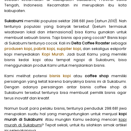
Tengah, Indonesia. Kecamatan ini merupakan ibu kota
kabupaten.
Sukabumi
memiliki populasi sekitar 298.681 jiwa (
tahun 2010
). Nah
tentunya populasi yang banyak tersebut (belum termasuk
wisatawan lokal dan internasional) bisa Kamu gunakan untuk
membuat sebuah bisnis. Tapi bisnis apa yang cocok? Bisnis kopi
di Sukabumi tentunya cocok. Kali ini
Delta Coffee Roaster
sebagai
produsen kopi
,
pabrik kopi
,
supplier kopi
, dan sekaligus eskportir
kopi menyediakan
Kopi Murah
. Jadi buat Kamu yang memiliki
bisnis kedai kopi atau tempat ngopi di Sukabumi, bisa
menggunakan produk Kami untuk menjalankan bisnis.
Kami melihat potensi
bisnis kopi
atau
coffee shop
memiliki
persaingan yang ketat karena banyaknya bisnis ini di Sukabumi.
Dengan adanya persaingan antar bisnis coffee shop di
Sukabumi tersebut tentunya bisa membuat pemilik bisnis agar
terus inovatif dan kreatif.
Namun buat para pelaku bisnis, tentunya penduduk 298.681 jiwa
merupakan suatu hal yang menguntungkan untuk menjual
kopi
murah di Sukabumi
. Atau mungkin Kamu sedang mencari
kopi
mura
h di Sukabumi
? Tepat sekali, untuk itu silahkan simak artikel
ini selengkapnya.