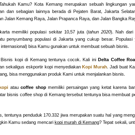
Tahukah Kamu? Kota Kemang merupakan sebuah lingkungan yang 
 dan sebagian lainnya berada di Pejaten Barat, Jakarta Selata
alan Jalan Kemang Raya, Jalan Prapanca Raya, dan Jalan Bangka Ra
karta memiliki populasi sekitar 10,57 juta (
tahun 2020
). Nah dari
u penyumbang populasi di Jakarta yang cukup besar. Populasi 
 internasional) bisa Kamu gunakan untuk membuat sebuah bisnis.
Bisnis kopi di Kemang tentunya cocok. Kali ini
Delta Coffee Roa
dan sekaligus eskportir kopi menyediakan
Kopi Murah
. Jadi buat K
mang, bisa menggunakan produk Kami untuk menjalankan bisnis.
kopi
atau
coffee shop
memiliki persaingan yang ketat karena ban
r bisnis coffee shop di Kemang tersebut tentunya bisa membuat pemi
is, tentunya penduduk 170.332 jiwa merupakan suatu hal yang men
ngkin Kamu sedang mencari
kopi mura
h di Kemang
? Tepat sekali, unt