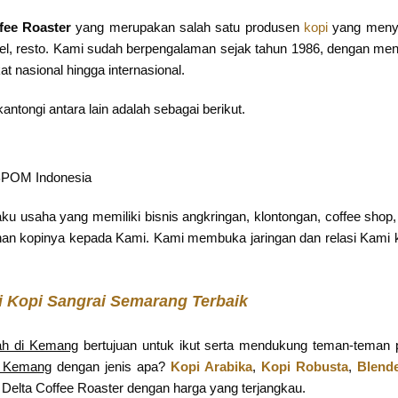
fee Roaster
yang merupakan salah satu produsen
kopi
yang menye
tel, resto. Kami sudah berpengalaman sejak tahun 1986, dengan men
t nasional hingga internasional.
antongi antara lain adalah sebagai berikut.
BPOM Indonesia
ku usaha yang memiliki bisnis angkringan, klontongan, coffee shop, k
n kopinya kepada Kami. Kami membuka jaringan dan relasi Kami k
ji Kopi Sangrai Semarang Terbaik
ah di Kemang
bertujuan untuk ikut serta mendukung teman-teman p
i Kemang
dengan jenis apa?
Kopi Arabika
,
Kopi Robusta
,
Blend
 Delta Coffee Roaster dengan harga yang terjangkau.