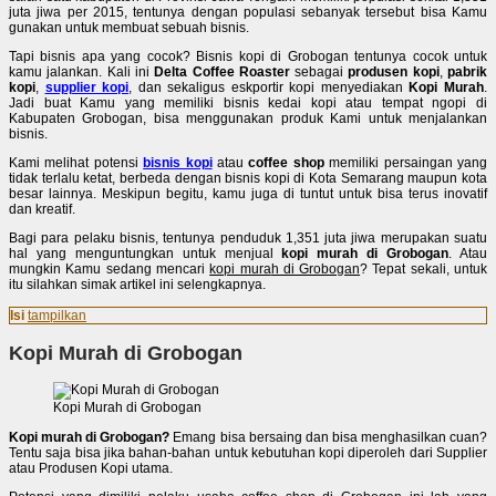
juta jiwa per 2015, tentunya dengan populasi sebanyak tersebut bisa Kamu
gunakan untuk membuat sebuah bisnis.
Tapi bisnis apa yang cocok? Bisnis kopi di Grobogan tentunya cocok untuk
kamu jalankan. Kali ini
Delta Coffee Roaster
sebagai
produsen kopi
,
pabrik
kopi
,
supplier kopi
, dan sekaligus eskportir kopi menyediakan
Kopi Murah
.
Jadi buat Kamu yang memiliki bisnis kedai kopi atau tempat ngopi di
Kabupaten Grobogan, bisa menggunakan produk Kami untuk menjalankan
bisnis.
Kami melihat potensi
bisnis kopi
atau
coffee shop
memiliki persaingan yang
tidak terlalu ketat, berbeda dengan bisnis kopi di Kota Semarang maupun kota
besar lainnya. Meskipun begitu, kamu juga di tuntut untuk bisa terus inovatif
dan kreatif.
Bagi para pelaku bisnis, tentunya penduduk 1,351 juta jiwa merupakan suatu
hal yang menguntungkan untuk menjual
kopi murah di Grobogan
. Atau
mungkin Kamu sedang mencari
kopi mura
h di Grobogan
? Tepat sekali, untuk
itu silahkan simak artikel ini selengkapnya.
Isi
tampilkan
Kopi Murah di Grobogan
Kopi Murah di Grobogan
Kopi murah di Grobogan?
Emang bisa bersaing dan bisa menghasilkan cuan?
Tentu saja bisa jika bahan-bahan untuk kebutuhan kopi diperoleh dari Supplier
atau Produsen Kopi utama.