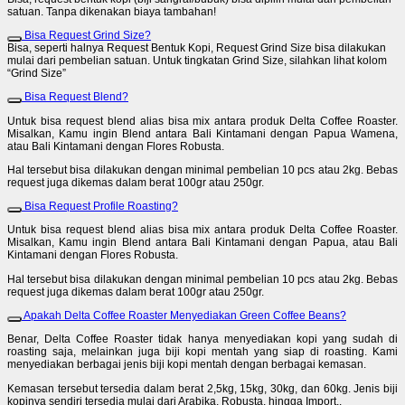
satuan. Tanpa dikenakan biaya tambahan!
Bisa Request Grind Size?
Bisa, seperti halnya Request Bentuk Kopi, Request Grind Size bisa dilakukan
mulai dari pembelian satuan. Untuk tingkatan Grind Size, silahkan lihat kolom
“Grind Size”
Bisa Request Blend?
Untuk bisa request blend alias bisa mix antara produk Delta Coffee Roaster.
Misalkan, Kamu ingin Blend antara Bali Kintamani dengan Papua Wamena,
atau Bali Kintamani dengan Flores Robusta.
Hal tersebut bisa dilakukan dengan minimal pembelian 10 pcs atau 2kg. Bebas
request juga dikemas dalam berat 100gr atau 250gr.
Bisa Request Profile Roasting?
Untuk bisa request blend alias bisa mix antara produk Delta Coffee Roaster.
Misalkan, Kamu ingin Blend antara Bali Kintamani dengan Papua, atau Bali
Kintamani dengan Flores Robusta.
Hal tersebut bisa dilakukan dengan minimal pembelian 10 pcs atau 2kg. Bebas
request juga dikemas dalam berat 100gr atau 250gr.
Apakah Delta Coffee Roaster Menyediakan Green Coffee Beans?
Benar, Delta Coffee Roaster tidak hanya menyediakan kopi yang sudah di
roasting saja, melainkan juga biji kopi mentah yang siap di roasting. Kami
menyediakan berbagai jenis biji kopi mentah dengan berbagai kemasan.
Kemasan tersebut tersedia dalam berat 2,5kg, 15kg, 30kg, dan 60kg. Jenis biji
kopinya sendiri tersedia mulai dari Arabika, Robusta, hingga Import,.