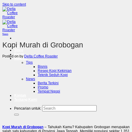
Skip to content
News
Kopi Murah di Grobogan
Beranda
Store
Event
Posted on
by
Delta Coffee Roaster
Majalah
Tips
Bisnis
Resep Kopi Kekinian
Teknik Seduh Kopi
News
Berita Terkini
Promo
Tempat Ngopi
Kontak
Tentang Kami
Pencarian untuk:
Kopi Murah di Grobogan
– Tahukah Kamu? Kabupaten Grobogan merupakan
salah satu kabupaten di Provinsi Jawa Tengah. Memiliki populasi sekitar 1,351