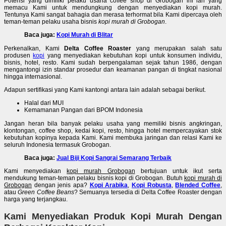
Potensi yang dimiliki pelaku usaha coffee shop di Grobogan ini lah yang
memacu Kami untuk mendungkung dengan menyediakan kopi murah.
Tentunya Kami sangat bahagia dan merasa terhormat bila Kami dipercaya oleh
teman-teman pelaku usaha bisnis
kopi murah di Grobogan
.
Baca juga:
Kopi Murah di Blitar
Perkenalkan, Kami
Delta Coffee Roaster
yang merupakan salah satu
produsen
kopi
yang menyediakan kebutuhan kopi untuk konsumen individu,
bisnis, hotel, resto. Kami sudah berpengalaman sejak tahun 1986, dengan
mengantongi izin standar prosedur dan keamanan pangan di tingkat nasional
hingga internasional.
Adapun sertifikasi yang Kami kantongi antara lain adalah sebagai berikut.
Halal dari MUI
Kemamanan Pangan dari BPOM Indonesia
Jangan heran bila banyak pelaku usaha yang memiliki bisnis angkringan,
klontongan, coffee shop, kedai kopi, resto, hingga hotel mempercayakan stok
kebutuhan kopinya kepada Kami. Kami membuka jaringan dan relasi Kami ke
seluruh Indonesia termasuk Grobogan.
Baca juga:
Jual Biji Kopi Sangrai Semarang Terbaik
Kami menyediakan
kopi murah Grobogan
bertujuan untuk ikut serta
mendukung teman-teman pelaku bisnis kopi di Grobogan. Butuh
kopi murah di
Grobogan
dengan jenis apa?
Kopi Arabika
,
Kopi Robusta
,
Blended Coffee
,
atau
Green Coffee Beans
? Semuanya tersedia di Delta Coffee Roaster dengan
harga yang terjangkau.
Kami Menyediakan Produk Kopi Murah Dengan