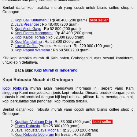
Berikut daftar kopi arabika murah yang cocok untuk bisnis coffee shop di
Grobogan.
Kopi Bali Kintamani
: Rp 48.400 (200 gram)
best seller
Java Preanger
: Rp 48.400 (200 gram)
Kopi Aceh Gayo
: Rp 52.800 (200 gram)
Kopi Flores Manggarai
: Rp 48.400 (200 gram)
Kopi Kalosi Toraja
: Rp 52.800 (200 gram)
Kopi Mandailing
: Rp 52.800 (200 gram)
Luwak Coffee
(Arabika Makassar) : Rp 220.000 (100 gram)
Kopi Papua Wamena
: Rp 60.500 (200 gram)
Klik kopi arabika murah di Kabupaten Grobogan di atas sesuai karaktermu
untuk lebih detailnya.
Baca juga:
Kopi Murah di Tangerang
Kopi Robusta Murah di Grobogan
Kopi Robusta
murah akan mengawali informasi ini, seperti yang Kami
singgung Kami menyediakan jenis kopi robusta. Dimana produk dengan jenis
robusta Kami produksi dengan biji kopi robusta pilihan. Kami mendapatkan biji
kopi berkualitas dari penghasil kopi robusta terbaik.
Berikut daftar kopi robusta murah yang cocok untuk bisnis coffee shop di
Grobogan.
Kopitiam Vietnam Drip
: Rp 33.000 (200 gram)
best seller
Flores Robusta
: Rp 25.300 (200 gram)
Java Robusta/
Java Mocha
: Rp 25.300 (200 gram)
Kopi Robusta 500 gram
Biji Besar : Rp 29.300