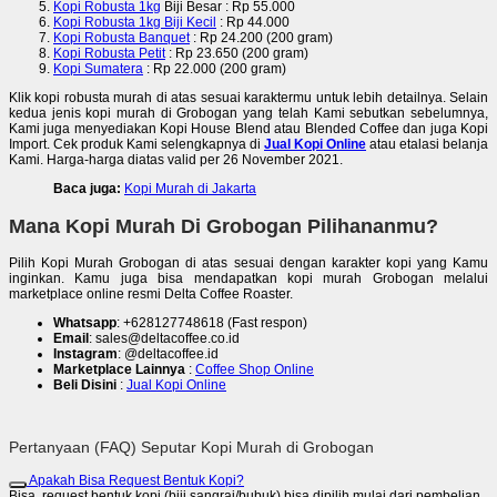
Kopi Robusta 1kg
Biji Besar : Rp 55.000
Kopi Robusta 1kg Biji Kecil
: Rp 44.000
Kopi Robusta Banquet
: Rp 24.200 (200 gram)
Kopi Robusta Petit
: Rp 23.650 (200 gram)
Kopi Sumatera
: Rp 22.000 (200 gram)
Klik kopi robusta murah di atas sesuai karaktermu untuk lebih detailnya. Selain
kedua jenis kopi murah di Grobogan yang telah Kami sebutkan sebelumnya,
Kami juga menyediakan Kopi House Blend atau Blended Coffee dan juga Kopi
Import. Cek produk Kami selengkapnya di
Jual Kopi Online
atau etalasi belanja
Kami. Harga-harga diatas valid per 26 November 2021.
Baca juga:
Kopi Murah di Jakarta
Mana Kopi Murah Di Grobogan Pilihananmu?
Pilih Kopi Murah Grobogan di atas sesuai dengan karakter kopi yang Kamu
inginkan. Kamu juga bisa mendapatkan kopi murah Grobogan melalui
marketplace online resmi Delta Coffee Roaster.
Whatsapp
: +628127748618 (Fast respon)
Email
: sales@deltacoffee.co.id
Instagram
: @deltacoffee.id
Marketplace Lainnya
:
Coffee Shop Online
Beli Disini
:
Jual Kopi Online
Pertanyaan (FAQ) Seputar Kopi Murah di Grobogan
Apakah Bisa Request Bentuk Kopi?
Bisa, request bentuk kopi (biji sangrai/bubuk) bisa dipilih mulai dari pembelian