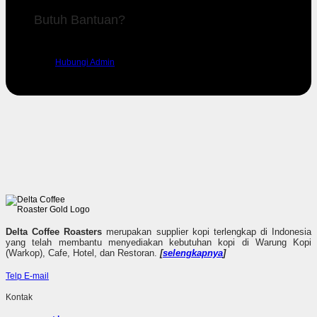
Butuh Bantuan?
Silahkan hubungi admin kami untuk mendapatkan dukungan.
Hubungi Admin
Delta Coffee Roasters
merupakan supplier kopi terlengkap di Indonesia
yang telah membantu menyediakan kebutuhan kopi di Warung Kopi
(Warkop), Cafe, Hotel, dan Restoran.
[
selengkapnya
]
Telp
E-mail
Kontak