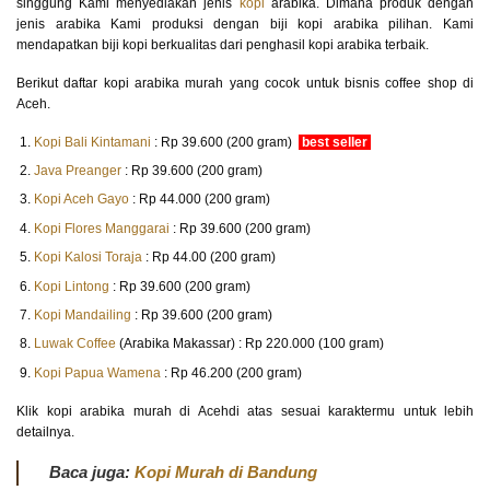
singgung Kami menyediakan jenis
kopi
arabika. Dimana produk dengan
jenis arabika Kami produksi dengan biji kopi arabika pilihan. Kami
mendapatkan biji kopi berkualitas dari penghasil kopi arabika terbaik.
Berikut daftar kopi arabika murah yang cocok untuk bisnis coffee shop di
Aceh.
Kopi Bali Kintamani
: Rp 39.600 (200 gram)
best seller
Java Preanger
: Rp 39.600 (200 gram)
Kopi Aceh Gayo
: Rp 44.000 (200 gram)
Kopi Flores Manggarai
: Rp 39.600 (200 gram)
Kopi Kalosi Toraja
: Rp 44.00 (200 gram)
Kopi Lintong
: Rp 39.600 (200 gram)
Kopi Mandailing
: Rp 39.600 (200 gram)
Luwak Coffee
(Arabika Makassar) : Rp 220.000 (100 gram)
Kopi Papua Wamena
: Rp 46.200 (200 gram)
Klik kopi arabika murah di Acehdi atas sesuai karaktermu untuk lebih
detailnya.
Baca juga:
Kopi Murah di Bandung