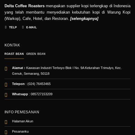
Delta Coffee Roasters
merupakan supplier kopi terlengkap di Indonesia
yang telah membantu menyediakan kebutuhan kopi di Warung Kopi
(Warkop), Cafe, Hotel, dan Restoran.
[
selengkapnya
]
TELP
E-MAIL
KONTAK
ROAST BEAN
GREEN BEAN
Alamat :
Kawasan Industri Terboyo Blok I No. 9A Kelurahan Trimulyo, Kec.
Genuk, Semarang, 50118
Telepon
: (024) 76453465
Whatsapp
:
085727153209
INFO PEMESANAN
Halaman Akun
Pesananku