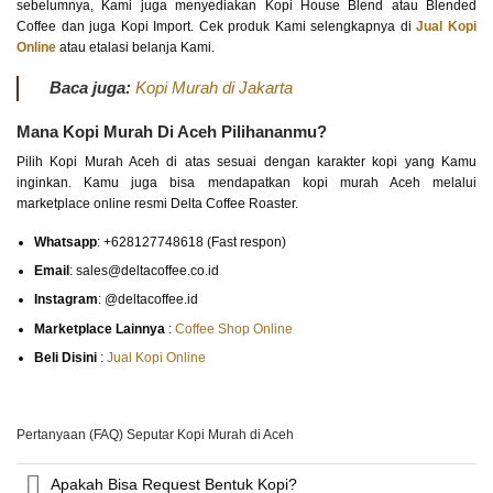
sebelumnya, Kami juga menyediakan Kopi House Blend atau Blended
Coffee dan juga Kopi Import. Cek produk Kami selengkapnya di
Jual Kopi
Online
atau etalasi belanja Kami.
Baca juga:
Kopi Murah di Jakarta
Mana Kopi Murah Di Aceh Pilihananmu?
Pilih Kopi Murah Aceh di atas sesuai dengan karakter kopi yang Kamu
inginkan. Kamu juga bisa mendapatkan kopi murah Aceh melalui
marketplace online resmi Delta Coffee Roaster.
Whatsapp
: +628127748618 (Fast respon)
Email
: sales@deltacoffee.co.id
Instagram
: @deltacoffee.id
Marketplace Lainnya
:
Coffee Shop Online
Beli Disini
:
Jual Kopi Online
Pertanyaan (FAQ) Seputar Kopi Murah di Aceh
Apakah Bisa Request Bentuk Kopi?