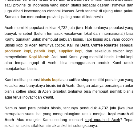
satu provinsi di Indonesia yang diberi status sebagai daerah istimewa dan
juga diberi kewenangan otonomi khusus. Aceh terletak di ujung utara pulau
Sumatra dan merupakan provinsi paling barat di Indonesia..
Aceh memiliki populasi sekitar 4,732 juta jiwa. Nah tentunya populasi yang
banyak tersebut (belum termasuk wisatawan lokal dan internasional) bisa
Kamu gunakan untuk membuat sebuah bisnis. Tapi bisnis apa yang cocok?
Bisnis kopi di Aceh tentunya cocok. Kali ini
Delta Coffee Roaster
sebagai
produsen kopi
,
pabrik kopi
,
supplier kopi
, dan sekaligus eskotir kopi
menyediakan
Kopi Murah
. Jadi buat Kamu yang memiliki bisnis kedai kopi
atau tempat ngopi di Aceh, bisa menggunakan produk Kami untuk
menjalankan bisnis.
Kami melihat potensi
bisnis kopi
atau
coffee shop
memiliki persaingan yang
ketat karena banyaknya bisnis ini di Aceh. Dengan adanya persaingan antar
bisnis coffee shop di Aceh tersebut tentunya bisa membuat pemilik bisnis
agar terus inovatif dan kreatif.
Namun buat para pelaku bisnis, tentunya penduduk 4,732 juta jiwa jiwa
merupakan suatu hal yang menguntungkan untuk menjual
kopi murah di
Aceh
. Atau mungkin Kamu sedang mencari
kopi murah di Aceh
? Tepat
sekali, untuk itu silahkan simak artikel ini selengkapnya.