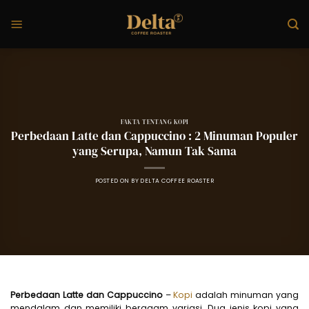
Skip
to
content
FAKTA TENTANG KOPI
Perbedaan Latte dan Cappuccino : 2 Minuman Populer
yang Serupa, Namun Tak Sama
POSTED ON
BY
DELTA COFFEE ROASTER
Perbedaan Latte dan Cappuccino
–
Kopi
adalah minuman yang
mendalam dan memiliki beragam variasi. Dua jenis kopi yang