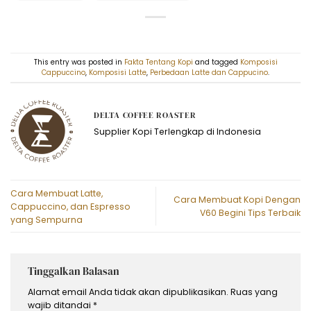
This entry was posted in
Fakta Tentang Kopi
and tagged
Komposisi
Cappuccino
,
Komposisi Latte
,
Perbedaan Latte dan Cappucino
.
DELTA COFFEE ROASTER
Supplier Kopi Terlengkap di Indonesia
Cara Membuat Latte,
Cara Membuat Kopi Dengan
Cappuccino, dan Espresso
V60 Begini Tips Terbaik
yang Sempurna
Tinggalkan Balasan
Alamat email Anda tidak akan dipublikasikan.
Ruas yang
wajib ditandai
*