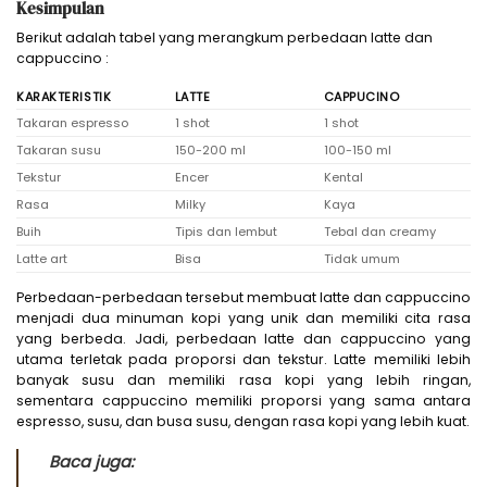
Kesimpulan
Berikut adalah tabel yang merangkum perbedaan latte dan
cappuccino :
KARAKTERISTIK
LATTE
CAPPUCINO
Takaran espresso
1 shot
1 shot
Takaran susu
150-200 ml
100-150 ml
Tekstur
Encer
Kental
Rasa
Milky
Kaya
Buih
Tipis dan lembut
Tebal dan creamy
Latte art
Bisa
Tidak umum
Perbedaan-perbedaan tersebut membuat latte dan cappuccino
menjadi dua minuman kopi yang unik dan memiliki cita rasa
yang berbeda. Jadi, perbedaan latte dan cappuccino yang
utama terletak pada proporsi dan tekstur. Latte memiliki lebih
banyak susu dan memiliki rasa kopi yang lebih ringan,
sementara cappuccino memiliki proporsi yang sama antara
espresso, susu, dan busa susu, dengan rasa kopi yang lebih kuat.
Baca juga: