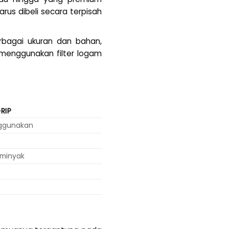
arus dibeli secara terpisah
rbagai ukuran dan bahan,
a menggunakan filter logam
RIP
ggunakan
rminyak