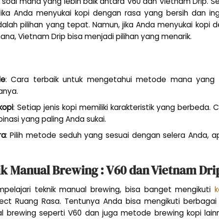
 soal mana yang lebih baik antara V60 dan Vietnam Drip.
 Jika Anda menyukai kopi dengan rasa yang bersih dan i
adalah pilihan yang tepat. Namun, jika Anda menyukai kopi
na, Vietnam Drip bisa menjadi pilihan yang menarik.
de
: Cara terbaik untuk mengetahui metode mana yang p
anya.
kopi
: Setiap jenis kopi memiliki karakteristik yang berbeda. 
asi yang paling Anda sukai.
ra
: Pilih metode seduh yang sesuai dengan selera Anda, 
ik Manual Brewing : V60 dan Vietnam Dri
elajari teknik manual brewing, bisa banget mengikuti
k
ject Ruang Rasa. Tentunya Anda bisa mengikuti berbagai
l brewing seperti V60 dan juga metode brewing kopi lainn