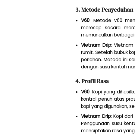
3. Metode Penyeduhan
V60
: Metode V60 mem
meresap secara merat
memunculkan berbagai lap
Vietnam Drip
: Vietnam
rumit. Setelah bubuk k
perlahan. Metode ini s
dengan susu kental man
4. Profil Rasa
V60
: Kopi yang dihasil
kontrol penuh atas pros
kopi yang digunakan, s
Vietnam Drip
: Kopi dar
Penggunaan susu kenta
menciptakan rasa yang 