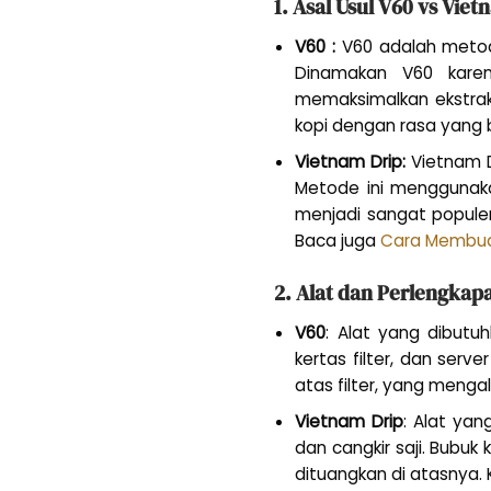
1. Asal Usul V60 vs Viet
V60 :
V60 adalah metod
Dinamakan V60 karena
memaksimalkan ekstraks
kopi dengan rasa yang 
Vietnam Drip:
Vietnam D
Metode ini menggunakan
menjadi sangat populer
Baca juga
Cara Membua
2. Alat dan Perlengkap
V60
: Alat yang dibutu
kertas filter, dan ser
atas filter, yang mengal
Vietnam Drip
: Alat yan
dan cangkir saji. Bubuk
dituangkan di atasnya.