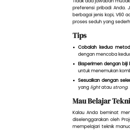
Tidak ada jawaban mutlak
preferensi pribadi Anda.
berbagai jenis kopi, V60 
proses seduh yang sederha
Tips
Cobalah kedua meto
dengan mencoba kedu
Eksperimen dengan biji 
untuk menemukan kombin
Sesuaikan dengan sele
yang
light
atau
strong
.
Mau Belajar Tekn
Kalau Anda beminat memp
diselenggarakan oleh Pro
mempelajari teknik manua