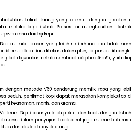
butuhkan teknik tuang yang cermat dengan gerakan me
a melalui kopi bubuk. Proses ini menghasilkan ekstra
isan rasa dari biji kopi.
 Drip memiliki proses yang lebih sederhana dan tidak mem
opi ditempatkan dan ditekan dalam phin, air panas dituang
ering kali digunakan untuk membuat cà phê sữa đá, yaitu 
is.
kan dengan metode V60 cenderung memiliki rasa yang lebih
es seduh, penikmat kopi dapat merasakan kompleksitas dan ka
eperti keasaman, manis, dan aroma.
i Vietnam Drip biasanya lebih pekat dan kuat, dengan tubu
l manis dalam penyajian tradisional juga menambah ras
khas dan disukai banyak orang.