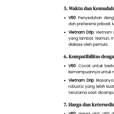
5. Waktu dan Kemudah
V60
: Penyeduhan deng
dan preferensi pribadi.
Vietnam Drip
: Vietnam
yang lambat. Namun, me
diakses oleh pemula.
6. Kompatibilitas denga
V60
: Cocok untuk berbag
kemampuannya untuk meng
Vietnam Drip
: Biasanya
robusta yang lebih kua
terutama saat dicampur
7. Harga dan Ketersedi
V60
: Harga alat V60 