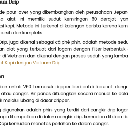
nam Drip
e pour-over yang dikembangkan oleh perusahaan Jepang,
 alat ini memiliki sudut kemiringan 60 derajat yan
i kopi. Metode ini terkenal di kalangan barista karena 
bersih dan kompleks.
rip, juga dikenal sebagai cà phê phin, adalah metode seduh
 alat yang terbuat dari logam dengan filter berbentuk ca
 di Vietnam dan dikenal dengan proses seduh yang lambat 
t Kopi dengan Vietnam Drip
an
hkan untuk V60 termasuk dripper berbentuk kerucut dengan
ver atau cangkir. Air panas dituangkan secara manual ke da
ir melalui lubang di dasar dripper.
g digunakan adalah phin, yang terdiri dari cangkir drip log
 kopi ditempatkan di dalam cangkir drip, kemudian ditekan d
 Kopi kemudian menetes perlahan ke dalam cangkir.