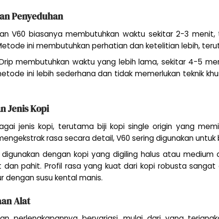
an Penyeduhan
an V60 biasanya membutuhkan waktu sekitar 2-3 menit, 
 Metode ini membutuhkan perhatian dan ketelitian lebih, te
 Drip membutuhkan waktu yang lebih lama, sekitar 4-5 men
tode ini lebih sederhana dan tidak memerlukan teknik khu
n Jenis Kopi
ai jenis kopi, terutama biji kopi single origin yang memili
ekstrak rasa secara detail, V60 sering digunakan untuk biji
 digunakan dengan kopi yang digiling halus atau medium d
t dan pahit. Profil rasa yang kuat dari kopi robusta sanga
 dengan susu kental manis.
aan Alat
dan perlengkapannya bervariasi, mulai dari yang terjan