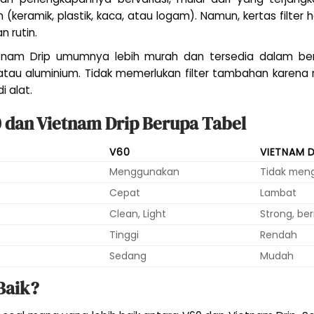
keramik, plastik, kaca, atau logam). Namun, kertas filter h
 rutin.
etnam Drip umumnya lebih murah dan tersedia dalam be
l atau aluminium. Tidak memerlukan filter tambahan karen
 alat.
 dan Vietnam Drip Berupa Tabel
V60
VIETNAM D
Menggunakan
Tidak men
Cepat
Lambat
Clean, Light
Strong, be
Tinggi
Rendah
Sedang
Mudah
Baik?