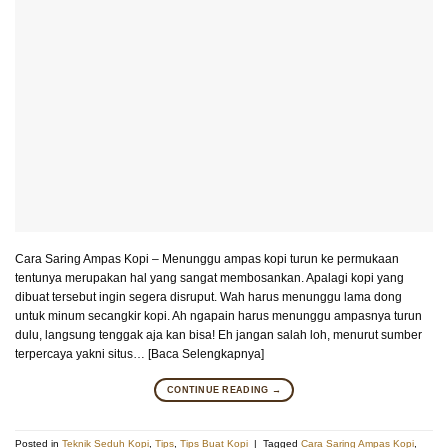
Cara Saring Ampas Kopi – Menunggu ampas kopi turun ke permukaan
tentunya merupakan hal yang sangat membosankan. Apalagi kopi yang
dibuat tersebut ingin segera disruput. Wah harus menunggu lama dong
untuk minum secangkir kopi. Ah ngapain harus menunggu ampasnya turun
dulu, langsung tenggak aja kan bisa! Eh jangan salah loh, menurut sumber
terpercaya yakni situs… [Baca Selengkapnya]
CONTINUE READING
→
Posted in
Teknik Seduh Kopi
,
Tips
,
Tips Buat Kopi
|
Tagged
Cara Saring Ampas Kopi
,