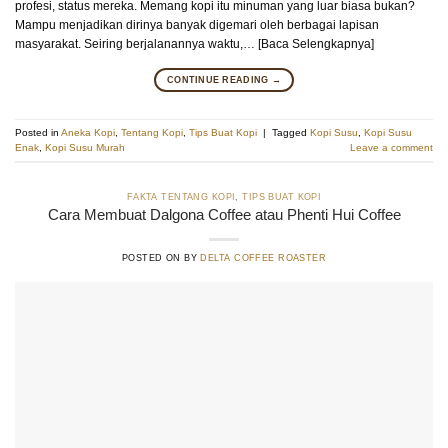
profesi, status mereka. Memang kopi itu minuman yang luar biasa bukan?
Mampu menjadikan dirinya banyak digemari oleh berbagai lapisan
masyarakat. Seiring berjalanannya waktu,… [Baca Selengkapnya]
CONTINUE READING
→
Posted in
Aneka Kopi
,
Tentang Kopi
,
Tips Buat Kopi
|
Tagged
Kopi Susu
,
Kopi Susu
Enak
,
Kopi Susu Murah
Leave a comment
FAKTA TENTANG KOPI
,
TIPS BUAT KOPI
Cara Membuat Dalgona Coffee atau Phenti Hui Coffee
POSTED ON
BY
DELTA COFFEE ROASTER