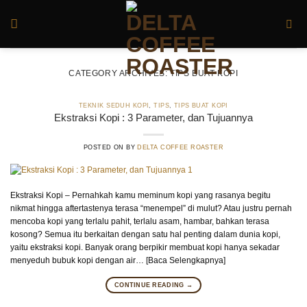
Skip
to
content
CATEGORY ARCHIVES:
TIPS BUAT KOPI
TEKNIK SEDUH KOPI
,
TIPS
,
TIPS BUAT KOPI
Ekstraksi Kopi : 3 Parameter, dan Tujuannya
POSTED ON
BY
DELTA COFFEE ROASTER
Ekstraksi Kopi – Pernahkah kamu meminum kopi yang rasanya begitu
nikmat hingga aftertastenya terasa “menempel” di mulut? Atau justru pernah
mencoba kopi yang terlalu pahit, terlalu asam, hambar, bahkan terasa
kosong? Semua itu berkaitan dengan satu hal penting dalam dunia kopi,
yaitu ekstraksi kopi. Banyak orang berpikir membuat kopi hanya sekadar
menyeduh bubuk kopi dengan air… [Baca Selengkapnya]
CONTINUE READING
→