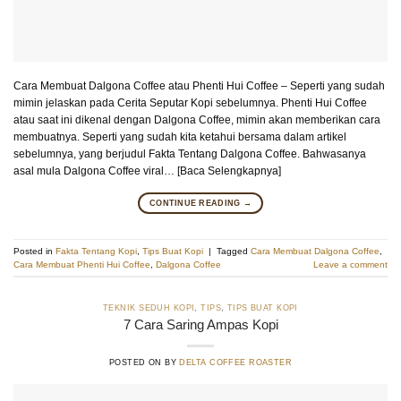
Cara Membuat Dalgona Coffee atau Phenti Hui Coffee – Seperti yang sudah
mimin jelaskan pada Cerita Seputar Kopi sebelumnya. Phenti Hui Coffee
atau saat ini dikenal dengan Dalgona Coffee, mimin akan memberikan cara
membuatnya. Seperti yang sudah kita ketahui bersama dalam artikel
sebelumnya, yang berjudul Fakta Tentang Dalgona Coffee. Bahwasanya
asal mula Dalgona Coffee viral… [Baca Selengkapnya]
CONTINUE READING
→
Posted in
Fakta Tentang Kopi
,
Tips Buat Kopi
|
Tagged
Cara Membuat Dalgona Coffee
,
Cara Membuat Phenti Hui Coffee
,
Dalgona Coffee
Leave a comment
TEKNIK SEDUH KOPI
,
TIPS
,
TIPS BUAT KOPI
7 Cara Saring Ampas Kopi
POSTED ON
BY
DELTA COFFEE ROASTER