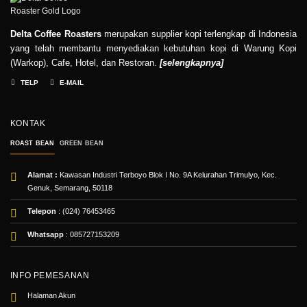
Delta Coffee Roasters
merupakan supplier kopi terlengkap di Indonesia
yang telah membantu menyediakan kebutuhan kopi di Warung Kopi
(Warkop), Cafe, Hotel, dan Restoran.
[
selengkapnya
]
TELP
E-MAIL
KONTAK
ROAST BEAN
GREEN BEAN
Alamat :
Kawasan Industri Terboyo Blok I No. 9A Kelurahan Trimulyo, Kec.
Genuk, Semarang, 50118
Telepon
: (024) 76453465
Whatsapp
:
085727153209
INFO PEMESANAN
Halaman Akun