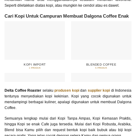
Seperti diletakkan diatas kopi, atau mungkin ke cendol atau es dawet.
Cari Kopi Untuk Campuran Membuat Dalgona Coffee Enak
KOPI IMPORT
BLENDED COFFEE
1 PRODUK
5 PRODUK
Delta Coffee Roaster
selaku
produsen kopi
dan
supplier kopi
di Indonesia
tentunya menyediakan kopi kekinian. Kopi yang cocok digunakan untuk
mendampingi berbagai kuliner, apalagi digunakan untuk membuat Dalgona
Coffee.
Semuanya lengkap mulai dari Kopi Tanpa Ampas, Kopi Kemasan Praktis,
hingga Kopi se enak Cafe juga tersedia. Mulai dari Kopi Robusta, Arabika,
Blend bisa Kamu pilih dan request bentuk kopi baik bubuk atau biji kopi
secara gratis. Yang jelas cocok dengan selera Kamu dan semua orang.