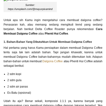
Sumber:
https://unsplash.com/@mayurpixamind
Untuk apa sih Kamu ingin mengetahui cara membuat dalgona coffee?
Penasaran kah, atau memang sedang mengikuti trend yang sedang
berjalan. Nah berikut Delta Coffee Roaster punya rekomendasi
Cara
Membuat Dalgona Coffee
atau
Phenti Hui Coffee
.
1. Bahan-Bahan Yang Dibutuhkan Untuk Membuat Dalgona Coffee
Hal pertama yang harus Kamu persiapkan dalam membuat Dalgona Coffee
tentu saja tak lain adalah bahan. Tapi jangan khawatir, karena untuk
membuat Dalgona Coffee bahan-bahannya mudah ditemukan kok. Adapun
bahan-bahan untuk membuat
Dalgona Coffee
atau Phenti Hui Coffee adalah
sebagai berikut.
2 sdm kopi
2 sdm gula
2 sdm air panas
Es Batu (opsional)
Udah itu aja? Benar sekali, komposisi 1:1:1 ya, karena banyak yang
menggunakan cara membuat dalgona coffee dengan takaran tersebut. Jika