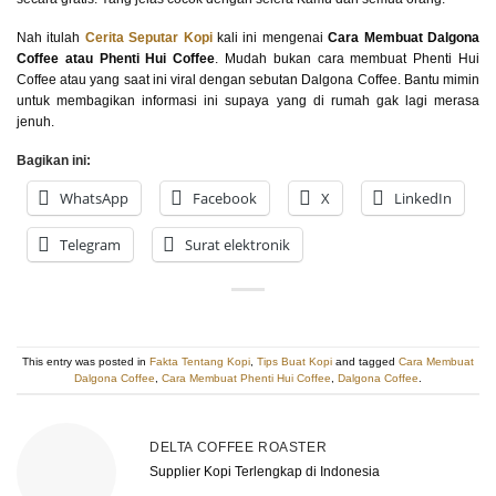
Nah itulah
Cerita Seputar Kopi
kali ini mengenai
Cara Membuat Dalgona
Coffee atau Phenti Hui Coffee
. Mudah bukan cara membuat Phenti Hui
Coffee atau yang saat ini viral dengan sebutan Dalgona Coffee. Bantu mimin
untuk membagikan informasi ini supaya yang di rumah gak lagi merasa
jenuh.
Bagikan ini:
WhatsApp
Facebook
X
LinkedIn
Telegram
Surat elektronik
This entry was posted in
Fakta Tentang Kopi
,
Tips Buat Kopi
and tagged
Cara Membuat
Dalgona Coffee
,
Cara Membuat Phenti Hui Coffee
,
Dalgona Coffee
.
DELTA COFFEE ROASTER
Supplier Kopi Terlengkap di Indonesia