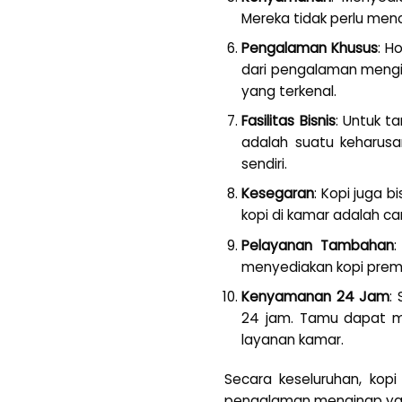
Mereka tidak perlu men
Pengalaman Khusus
: H
dari pengalaman mengin
yang terkenal.
Fasilitas Bisnis
: Untuk t
adalah suatu keharus
sendiri.
Kesegaran
: Kopi juga 
kopi di kamar adalah c
Pelayanan Tambahan
:
menyediakan kopi premiu
Kenyamanan 24 Jam
:
24 jam. Tamu dapat me
layanan kamar.
Secara keseluruhan, kop
pengalaman menginap yan