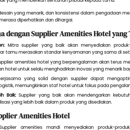
uk yang memberikan sentuhan pribadi kepada tamu.
, desain yang menarik, dan konsistensi dalam pengadaan me
erasa diperhatikan dan dihargai.
a dengan Supplier Amenities Hotel yang
n:
Mitra supplier yang baik akan menyediakan produk-
 agar tamu merasakan standar kenyamanan yang sama di set
pplier amenities hotel yang berpengalaman akan terus men
kan hotel untuk selalu menghadirkan inovasi yang menarik ba
rjasama yang solid dengan supplier dapat mengopti
ogistik, memungkinkan staf hotel untuk fokus pada pengal
ih Baik:
Supplier yang baik akan mendengarkan kebutuha
sasi yang lebih baik dalam produk yang disediakan.
pplier Amenities Hotel
upplier amenities mandi menyediakan produk-produk