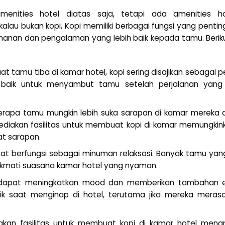
enities hotel diatas saja, tetapi ada amenities h
kalau bukan kopi, Kopi memiliki berbagai fungsi yang pentin
anan dan pengalaman yang lebih baik kepada tamu. Beriku
aat tamu tiba di kamar hotel, kopi sering disajikan sebaga
 baik untuk menyambut tamu setelah perjalanan yang
erapa tamu mungkin lebih suka sarapan di kamar mereka d
yediakan fasilitas untuk membuat kopi di kamar memungki
at sarapan.
apat berfungsi sebagai minuman relaksasi. Banyak tamu yan
ikmati suasana kamar hotel yang nyaman.
 dapat meningkatkan mood dan memberikan tambahan en
k saat menginap di hotel, terutama jika mereka merasa 
iakan fasilitas untuk membuat kopi di kamar hotel me