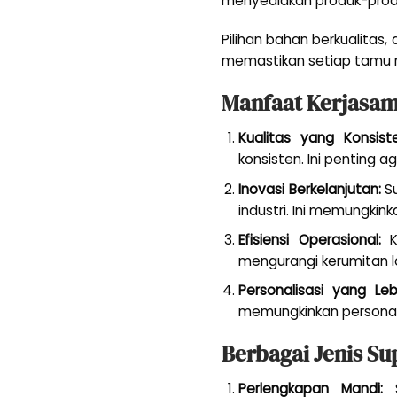
menyediakan produk-prod
Pilihan bahan berkualitas
memastikan setiap tamu m
Manfaat Kerjasam
Kualitas yang Konsiste
konsisten. Ini penting
Inovasi Berkelanjutan:
Su
industri. Ini memungkin
Efisiensi Operasional:
Ke
mengurangi kerumitan l
Personalisasi yang Leb
memungkinkan personali
Berbagai Jenis Su
Perlengkapan Mandi:
S