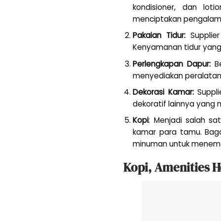
kondisioner, dan lot
menciptakan pengalama
Pakaian Tidur:
Supplier
Kenyamanan tidur yang
Perlengkapan Dapur:
Be
menyediakan peralatan s
Dekorasi Kamar:
Suppli
dekoratif lainnya yan
Kopi
: Menjadi salah sa
kamar para tamu. Baga
minuman untuk meneman
Kopi, Amenities 