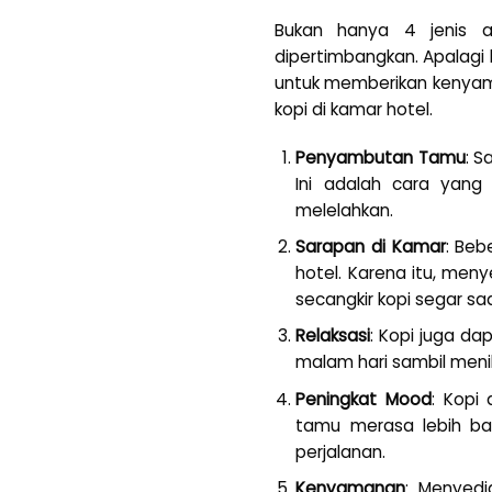
Bukan hanya 4 jenis am
dipertimbangkan. Apalagi 
untuk memberikan kenyam
kopi di kamar hotel.
Penyambutan Tamu
: S
Ini adalah cara yang
melelahkan.
Sarapan di Kamar
: Beb
hotel. Karena itu, men
secangkir kopi segar sa
Relaksasi
: Kopi juga d
malam hari sambil men
Peningkat Mood
: Kopi
tamu merasa lebih bai
perjalanan.
Kenyamanan
: Menyed