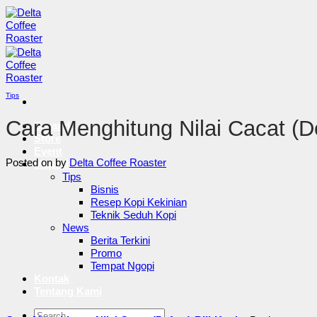
Skip
to
content
Tips
Cara Menghitung Nilai Cacat (De
Beranda
Store
Event
Posted on
by
Delta Coffee Roaster
Majalah
Tips
Bisnis
Resep Kopi Kekinian
Teknik Seduh Kopi
News
Berita Terkini
Promo
Tempat Ngopi
Kontak
Tentang Kami
Pencarian