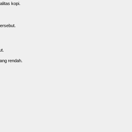
litas kopi.
tersebut.
ut.
yang rendah.