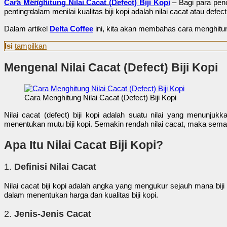
Cara Menghitung Nilai Cacat (Defect) Biji Kopi
– Bagi para penc
untuk:
penting dalam menilai kualitas biji kopi adalah nilai cacat atau defect
Dalam artikel
Delta Coffee
ini, kita akan membahas cara menghitung 
Isi
tampilkan
Mengenal Nilai Cacat (Defect) Biji Kopi
Cara Menghitung Nilai Cacat (Defect) Biji Kopi
Nilai cacat (defect) biji kopi adalah suatu nilai yang menunjukk
menentukan mutu biji kopi. Semakin rendah nilai cacat, maka semaki
Apa Itu Nilai Cacat Biji Kopi?
1.
Definisi Nilai Cacat
Nilai cacat biji kopi adalah angka yang mengukur sejauh mana biji
dalam menentukan harga dan kualitas biji kopi.
2.
Jenis-Jenis Cacat