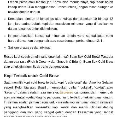
French press atau mason jar. Kamu bisa menutupinya, tapi tidak boleh
kedap udara. Jika menggunakan French Press, jangan tekan plunger ke
bawah terlebih dahulu.
Kemudian, simpan di lemari es atau kulkas dan diamkan 10 hingga 12
jam, lalu saring bubuk kopi dan masukkan minuman yang dihasilkan ke
dalam lemari es untuk didinginkan.
Ini menghasilkan konsentrat minuman dingin yang sangat kuat, yang
harus diencerkan dengan air atau susu dengan perbandingan 2: 1.
Sajikan di atas es dan nikmati!
Resep kopi seduh dingin yang enak lainnya? Bean Box Cold Brew! Tersedia
dalam dua rasa (Rich & Creamy dan Smooth & Bright), Bean Box Cold Brew
siap untuk diminum, tidak perlu pengenceran.
Kopi Terbaik untuk Cold Brew
Saat memilih kopi cold brew terbaik, kopi “tradisional” dari Amerika Selatan
seperti Kolombia atau Brasil , memadukan daftar ” cokelat”, “coklat”, atau
“kacang” dalam catatan rasa mereka.
Espresso
campuran, dan menengah
atau menengah-gelap daging panggang yang terbaik untuk minuman dingin.
Ini semua adalah pilihan bagus untuk metode kopi minuman dingin semalam
yang menghasilkan konsentrat kopi kental dan manis. Hindari daging
panggang dan kopi yang sangat gelap dengan keasaman yang sangat