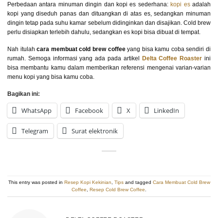
Perbedaan antara minuman dingin dan kopi es sederhana:
kopi es
adalah
kopi yang diseduh panas dan dituangkan di atas es, sedangkan minuman
dingin tetap pada suhu kamar sebelum didinginkan dan disajikan. Cold brew
perlu disiapkan terlebih dahulu, sedangkan es kopi bisa dibuat di tempat.
Nah itulah
cara membuat cold brew coffee
yang bisa kamu coba sendiri di
rumah. Semoga informasi yang ada pada artikel
Delta Coffee Roaster
ini
bisa membantu kamu dalam memberikan referensi mengenai varian-varian
menu kopi yang bisa kamu coba.
Bagikan ini:
WhatsApp
Facebook
X
LinkedIn
Telegram
Surat elektronik
This entry was posted in
Resep Kopi Kekinian
,
Tips
and tagged
Cara Membuat Cold Brew
Coffee
,
Resep Cold Brew Coffee
.