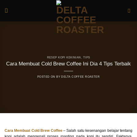
Skip
to
content
RESEP KOPI KEKINIAN
,
TIPS
Cara Membuat Cold Brew Coffee Ini Dia 4 Tips Terbaik
POSTED ON
BY
DELTA COFFEE ROASTER
Cara Membuat Cold Brew Coffee
– Salah satu kesenangan belajar tentang
kopi adalah mengenali proses roasting pada kopi itu sendiri. Faktanya,