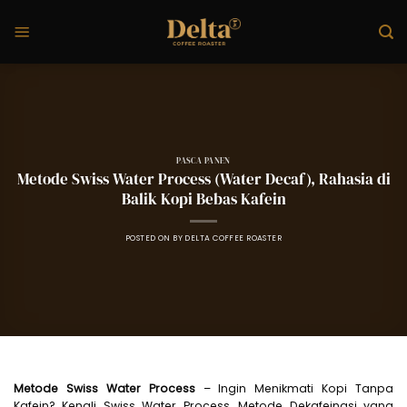
Skip
to
content
PASCA PANEN
Metode Swiss Water Process (Water Decaf), Rahasia di
Balik Kopi Bebas Kafein
POSTED ON
BY
DELTA COFFEE ROASTER
Metode Swiss Water Process
– Ingin Menikmati Kopi Tanpa
Kafein? Kenali Swiss Water Process, Metode Dekafeinasi yang