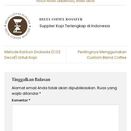
Pasca Panen Dekafeinasi
,
Water Decaf
.
DELTA COFFEE ROASTER
Supplier Kopi Terlengkap di Indonesia
Metode Karbon Dioksida (CO2
Pentingnya Menggunakan
Decaf) Untuk Kopi
Custom Blend Coffee
Tinggalkan Balasan
Alamat email Anda tidak akan dipublikasikan.
Ruas yang
wajib ditandai
*
Komentar
*