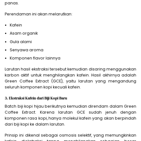
panas.
Perendaman ini akan melarutkan:
Kafein
Asam organik
Gula alami
Senyawa aroma
Komponen flavor lainnya
Larutan hasil ekstraksi tersebut kemudian disaring menggunakan
karbon aktif untuk menghilangkan kafein. Hasil akhirnya adalah
Green Coffee Extract (GCE), yaitu larutan yang mengandung
seluruh komponen kopi kecuali kafein.
3. Ekstraksi Kafein dari Biji Kopi Baru
Batch biji kopi hijau berikutnya kemudian direndam dalam Green
Coffee Extract. Karena larutan GCE sudah jenuh dengan
komponen rasa kopi, hanya molekul kafein yang akan berpindah
dari biji kopi ke dalam larutan.
Prinsip ini dikenal sebagai osmosis selektif, yang memungkinkan