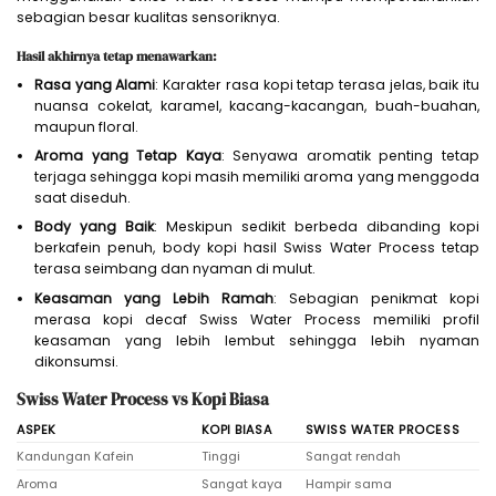
sebagian besar kualitas sensoriknya.
Hasil akhirnya tetap menawarkan:
Rasa yang Alami
: Karakter rasa kopi tetap terasa jelas, baik itu
nuansa cokelat, karamel, kacang-kacangan, buah-buahan,
maupun floral.
Aroma yang Tetap Kaya
: Senyawa aromatik penting tetap
terjaga sehingga kopi masih memiliki aroma yang menggoda
saat diseduh.
Body yang Baik
: Meskipun sedikit berbeda dibanding kopi
berkafein penuh, body kopi hasil Swiss Water Process tetap
terasa seimbang dan nyaman di mulut.
Keasaman yang Lebih Ramah
: Sebagian penikmat kopi
merasa kopi decaf Swiss Water Process memiliki profil
keasaman yang lebih lembut sehingga lebih nyaman
dikonsumsi.
Swiss Water Process vs Kopi Biasa
ASPEK
KOPI BIASA
SWISS WATER PROCESS
Kandungan Kafein
Tinggi
Sangat rendah
Aroma
Sangat kaya
Hampir sama