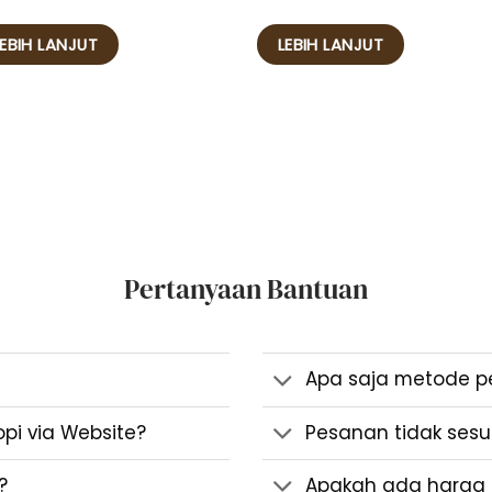
Dinilai
5
dari 5
LEBIH LANJUT
LEBIH LANJUT
Pertanyaan Bantuan
Apa saja metode 
i via Website?
Pesanan tidak sesua
?
Apakah ada harga 