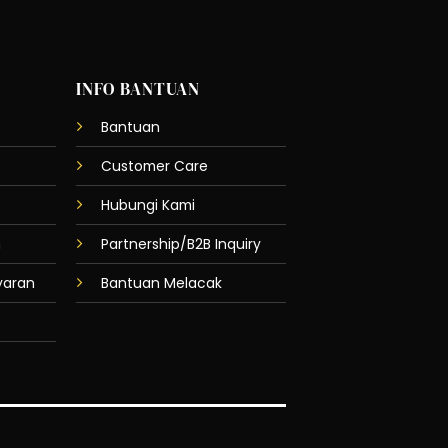
INFO BANTUAN
Bantuan
Customer Care
Hubungi Kami
n
Partnership/B2B Inquiry
yaran
Bantuan Melacak
⚠️