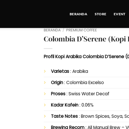
BERANDA
STORE
EVENT
BERANDA
/
PREMIUM COFFEE
Colombia D’Serene (Kopi 
Profil Kopi Arabika Colombia D’Serene (
Varietas
: Arabika
Origin
: Colombia Excelso
Proses
: Swiss Water Decaf
Kadar Kafein
: 0.06%
Taste Notes
: Brown Spices, Soya, Sa
Brewing Recom
: All Manual Brew – V