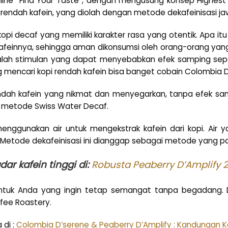
gline “Find Your Taste”, dengan mengusung konsep Highest
rendah kafein, yang diolah dengan metode dekafeinisasi ja
pi decaf yang memiliki karakter rasa yang otentik. Apa it
afeinnya, sehingga aman dikonsumsi oleh orang-orang yang
adalah stimulan yang dapat menyebabkan efek samping sepe
 mencari kopi rendah kafein bisa banget cobain Colombia D
ndah kafein yang nikmat dan menyegarkan, tanpa efek samp
n metode Swiss Water Decaf.
enggunakan air untuk mengekstrak kafein dari kopi. Air 
. Metode dekafeinisasi ini dianggap sebagai metode yang p
ar kafein tinggi di:
Robusta Peaberry D’Amplify
t untuk Anda yang ingin tetap semangat tanpa begadang.
ffee Roastery.
 di :
Colombia D’serene & Peaberry D’Amplify : Kandungan K