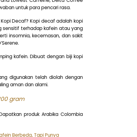
 and Lowest Caffeine, Delta Coffee
waban untuk para pencari rasa.
u Kopi Decaf? Kopi decaf adalah kopi
 sensitif terhadap kafein atau yang
rti insomnia, kecemasan, dan sakit
’Serene.
ing kafein. Dibuat dengan biji kopi
yang digunakan telah diolah dengan
aling aman dan alami.
 200 gram
 Dapatkan produk Arabika Colombia
afein Berbeda, Tapi Punya