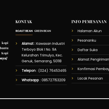
KONTAK
INFO PEMESANAN
Halaman Akun
ROAST BEAN
GREEN BEAN
Pesananku
 kopi
Alamat :
Kawasan Industri
bantu
Terboyo Blok I No. 9A
Daftar Suka
 Kopi
Kelurahan Trimulyo, Kec.
pnya
]
Alamat Pengirima
Genuk, Semarang, 50118
Konfirmasi Pemba
Telepon
: (024) 76453465
Lacak Pesanan
Whatsapp
:
085727153209