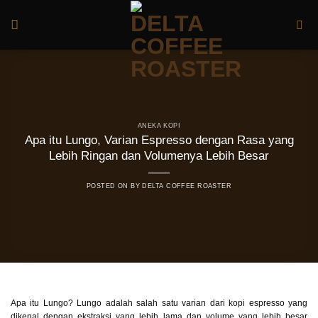
Skip
to
content
ANEKA KOPI
Apa itu Lungo, Varian Espresso dengan Rasa yang
Lebih Ringan dan Volumenya Lebih Besar
POSTED ON
BY
DELTA COFFEE ROASTER
Apa itu Lungo? Lungo adalah salah satu varian dari kopi espresso yang
dikenal dengan ekstraksi yang lebih lama dan volume yang lebih besar