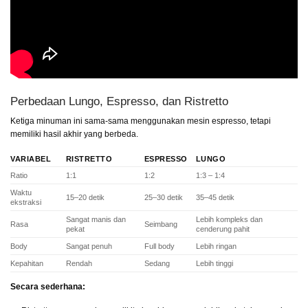
Perbedaan Lungo, Espresso, dan Ristretto
Ketiga minuman ini sama-sama menggunakan mesin espresso, tetapi
memiliki hasil akhir yang berbeda.
VARIABEL
RISTRETTO
ESPRESSO
LUNGO
Ratio
1:1
1:2
1:3 – 1:4
Waktu
15–20 detik
25–30 detik
35–45 detik
ekstraksi
Sangat manis dan
Lebih kompleks dan
Rasa
Seimbang
pekat
cenderung pahit
Body
Sangat penuh
Full body
Lebih ringan
Kepahitan
Rendah
Sedang
Lebih tinggi
Secara sederhana: