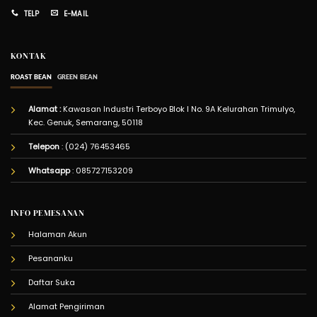
TELP
E-MAIL
KONTAK
ROAST BEAN
GREEN BEAN
Alamat :
Kawasan Industri Terboyo Blok I No. 9A Kelurahan Trimulyo,
Kec. Genuk, Semarang, 50118
Telepon
: (024) 76453465
Whatsapp
:
085727153209
INFO PEMESANAN
Halaman Akun
Pesananku
Daftar Suka
Alamat Pengiriman