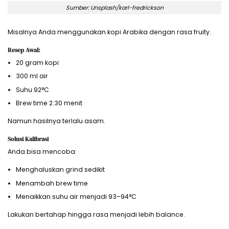
Sumber: Unsplash/karl-fredrickson
Misalnya Anda menggunakan kopi Arabika dengan rasa fruity.
Resep Awal:
20 gram kopi
300 ml air
Suhu 92°C
Brew time 2:30 menit
Namun hasilnya terlalu asam.
Solusi Kalibrasi
Anda bisa mencoba:
Menghaluskan grind sedikit
Menambah brew time
Menaikkan suhu air menjadi 93–94°C
Lakukan bertahap hingga rasa menjadi lebih balance.