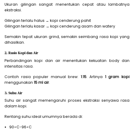
Ukuran gilingan sangat menentukan cepat atau lambatnya
ekstraksi.
Gilingan terlalu halus → kopi cenderung pahit
Gilingan terlalu kasar → kopi cenderung asam dan watery
Semakin tepat ukuran grind, semakin seimbang rasa kopi yang
dihasilkan.
2. Rasio Kopi dan Air
Perbandingan kopi dan air menentukan kekuatan body dan
intensitas rasa.
Contoh rasio populer manual brew:
1:15
. Artinya
1 gram kopi
menggunakan
15 ml air
.
3. Suhu Air
Suhu air sangat memengaruhi proses ekstraksi senyawa rasa
dalam kopi.
Rentang suhu ideal umumnya berada di:
90∘C−96∘C