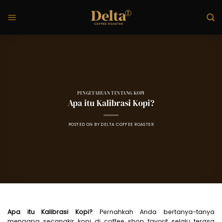
Skip
to
content
PENGETAHUAN TENTANG KOPI
Apa itu Kalibrasi Kopi?
POSTED ON
BY
DELTA COFFEE ROASTER
Apa itu Kalibrasi Kopi?
Pernahkah Anda bertanya-tanya
mengapa secangkir kopi di coffee shop favorit selalu terasa