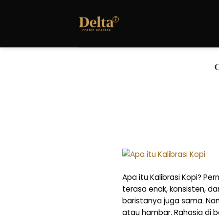
Skip
to
content
Apa itu Kalibrasi Kopi? P
terasa enak, konsisten, da
baristanya juga sama. Namu
atau hambar. Rahasia di b