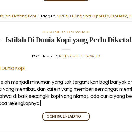
huan Tentang Kopi
|
Tagged
Apa itu Pulling Shot Espresso
,
Espresso
,
P
PENGETAHUAN TENTANG KOPI
+ Istilah Di Dunia Kopi yang Perlu Diketa
POSTED ON
BY
DELTA COFFEE ROASTER
pi telah menjadi minuman yang tak tergantikan bagi banyak or
a yang memikat, dan kafein yang memberi semangat membu
, bahwa di balik secangkir kopi yang nikmat, ada dunia yang b
[Baca Selengkapnya]
CONTINUE READING
→