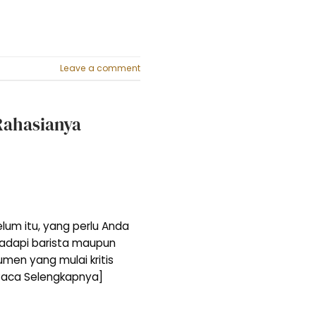
Leave a comment
 Rahasianya
elum itu, yang perlu Anda
hadapi barista maupun
umen yang mulai kritis
Baca Selengkapnya]