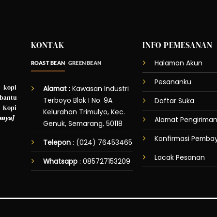
KONTAK
INFO PEMESANAN
Halaman Akun
ROAST BEAN
GREEN BEAN
Pesananku
 kopi
Alamat :
Kawasan Industri
bantu
Terboyo Blok I No. 9A
Daftar Suka
 Kopi
Kelurahan Trimulyo, Kec.
pnya
]
Alamat Pengirima
Genuk, Semarang, 50118
Konfirmasi Pemba
Telepon
: (024) 76453465
Lacak Pesanan
Whatsapp
:
085727153209