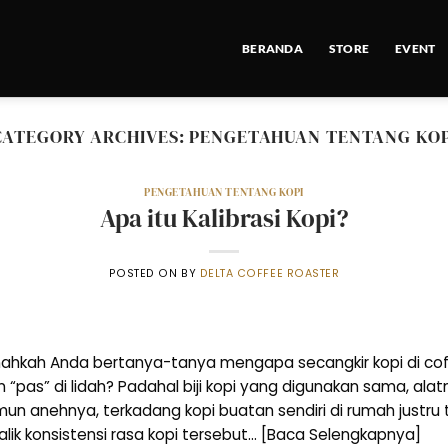
BERANDA
STORE
EVENT
CATEGORY ARCHIVES:
PENGETAHUAN TENTANG KOP
PENGETAHUAN TENTANG KOPI
Apa itu Kalibrasi Kopi?
POSTED ON
BY
DELTA COFFEE ROASTER
ernahkah Anda bertanya-tanya mengapa secangkir kopi di coff
n “pas” di lidah? Padahal biji kopi yang digunakan sama, al
n anehnya, terkadang kopi buatan sendiri di rumah justru t
alik konsistensi rasa kopi tersebut… [Baca Selengkapnya]