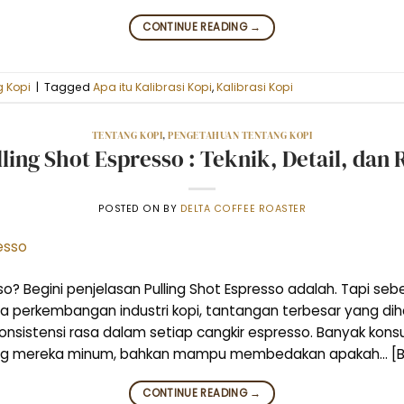
CONTINUE READING
→
 Kopi
|
Tagged
Apa itu Kalibrasi Kopi
,
Kalibrasi Kopi
TENTANG KOPI
,
PENGETAHUAN TENTANG KOPI
lling Shot Espresso : Teknik, Detail, dan
POSTED ON
BY
DELTA COFFEE ROASTER
sso? Begini penjelasan Pulling Shot Espresso adalah. Tapi seb
ya perkembangan industri kopi, tantangan terbesar yang di
konsistensi rasa dalam setiap cangkir espresso. Banyak kons
yang mereka minum, bahkan mampu membedakan apakah… [
CONTINUE READING
→