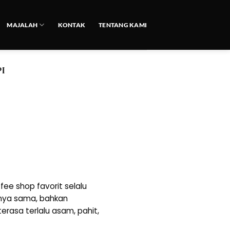
MAJALAH
KONTAK
TENTANG KAMI
I
ee shop favorit selalu
atnya sama, bahkan
erasa terlalu asam, pahit,