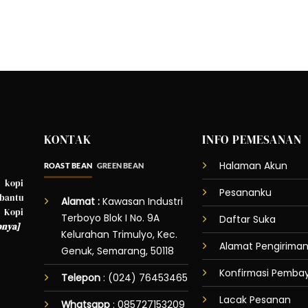
KONTAK
INFO PEMESANAN
Halaman Akun
ROAST BEAN
GREEN BEAN
 kopi
Pesananku
bantu
Alamat :
Kawasan Industri
 Kopi
Terboyo Blok I No. 9A
Daftar Suka
pnya
]
Kelurahan Trimulyo, Kec.
Alamat Pengirima
Genuk, Semarang, 50118
Konfirmasi Pemba
Telepon
: (024) 76453465
Lacak Pesanan
Whatsapp
:
085727153209