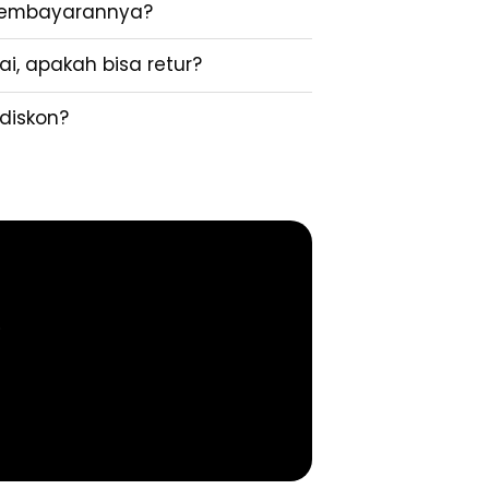
pembayarannya?
i, apakah bisa retur?
diskon?
.