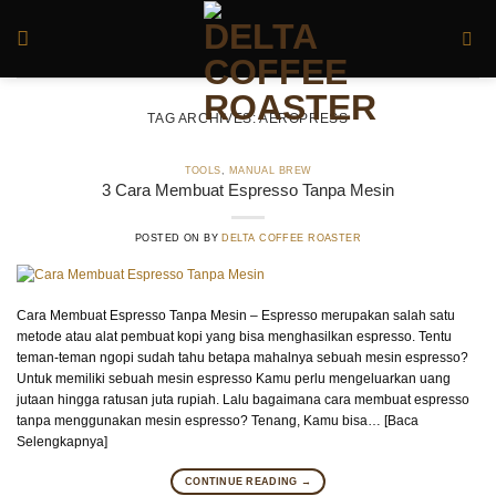
Skip
to
content
TAG ARCHIVES:
AEROPRESS
TOOLS
,
MANUAL BREW
3 Cara Membuat Espresso Tanpa Mesin
POSTED ON
BY
DELTA COFFEE ROASTER
Cara Membuat Espresso Tanpa Mesin – Espresso merupakan salah satu
metode atau alat pembuat kopi yang bisa menghasilkan espresso. Tentu
teman-teman ngopi sudah tahu betapa mahalnya sebuah mesin espresso?
Untuk memiliki sebuah mesin espresso Kamu perlu mengeluarkan uang
jutaan hingga ratusan juta rupiah. Lalu bagaimana cara membuat espresso
tanpa menggunakan mesin espresso? Tenang, Kamu bisa… [Baca
Selengkapnya]
CONTINUE READING
→