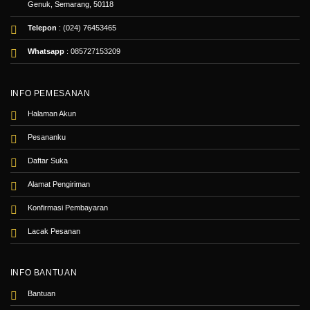
Genuk, Semarang, 50118
Telepon
: (024) 76453465
Whatsapp
:
085727153209
INFO PEMESANAN
Halaman Akun
Pesananku
Daftar Suka
Alamat Pengiriman
Konfirmasi Pembayaran
Lacak Pesanan
INFO BANTUAN
Bantuan