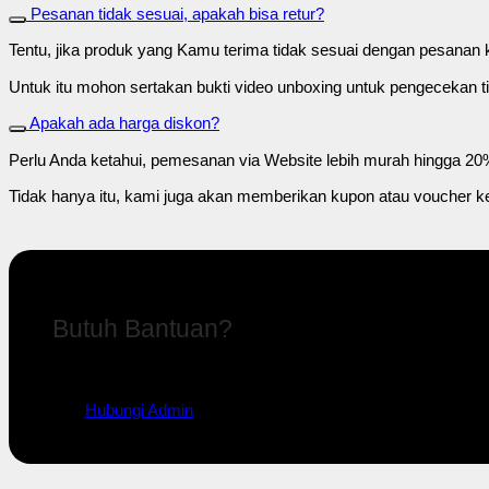
Pesanan tidak sesuai, apakah bisa retur?
Tentu, jika produk yang Kamu terima tidak sesuai dengan pesanan 
Untuk itu mohon sertakan bukti video unboxing untuk pengecekan t
Apakah ada harga diskon?
Perlu Anda ketahui, pemesanan via Website lebih murah hingga 20%
Tidak hanya itu, kami juga akan memberikan kupon atau voucher k
Butuh Bantuan?
Silahkan hubungi admin kami untuk mendapatkan dukungan.
Hubungi Admin