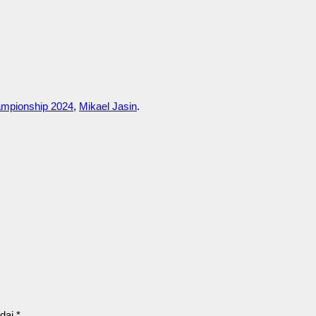
ampionship 2024
,
Mikael Jasin
.
ndai
*