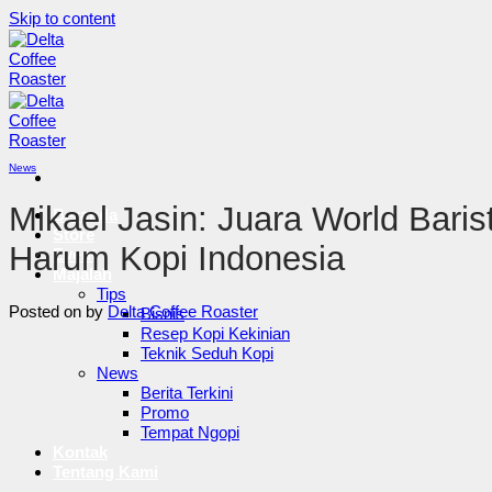
Skip to content
News
Mikael Jasin: Juara World Bar
Beranda
Store
Harum Kopi Indonesia
Event
Majalah
Tips
Posted on
by
Delta Coffee Roaster
Bisnis
Resep Kopi Kekinian
Teknik Seduh Kopi
News
Berita Terkini
Promo
Tempat Ngopi
Kontak
Tentang Kami