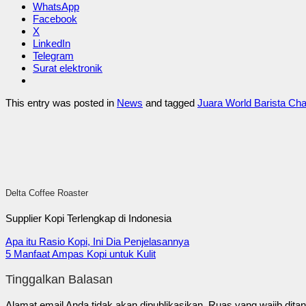
WhatsApp
Facebook
X
LinkedIn
Telegram
Surat elektronik
This entry was posted in
News
and tagged
Juara World Barista Ch
Delta Coffee Roaster
Supplier Kopi Terlengkap di Indonesia
Apa itu Rasio Kopi, Ini Dia Penjelasannya
5 Manfaat Ampas Kopi untuk Kulit
Tinggalkan Balasan
Alamat email Anda tidak akan dipublikasikan.
Ruas yang wajib dita