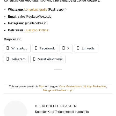
Konsultasikan kebutuhan kopi Anda bersama Delta Coffee Roastery.
Whatsapp
:
konsultasi gratis
(Fast respon)
Email
: sales@deltacoffee.co.id
Instagram
: @deltacoffee.id
Beli Disini
:
Jual Kopi Online
Bagikan ini:
WhatsApp
Facebook
X
LinkedIn
Telegram
Surat elektronik
This entry was posted in
Tips
and tagged
Cara Membedakan biji Kopi Berkualitas
,
Mengenali Kualitas Kopi
.
DELTA COFFEE ROASTER
Supplier Kopi Terlengkap di Indonesia