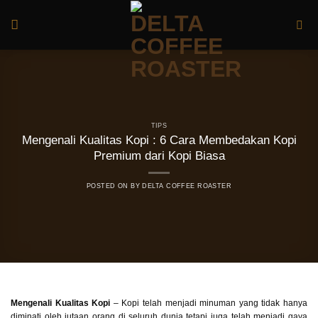
Skip
to
content
TIPS
Mengenali Kualitas Kopi : 6 Cara Membedakan Kopi
Premium dari Kopi Biasa
POSTED ON
BY
DELTA COFFEE ROASTER
Mengenali Kualitas Kopi
– Kopi telah menjadi minuman yang tidak hanya
diminati oleh jutaan orang di seluruh dunia tetapi juga telah menjadi gaya