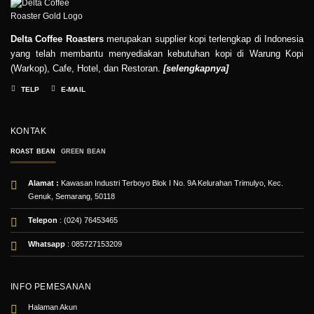
Delta Coffee Roasters
merupakan supplier kopi terlengkap di Indonesia
yang telah membantu menyediakan kebutuhan kopi di Warung Kopi
(Warkop), Cafe, Hotel, dan Restoran.
[
selengkapnya
]
TELP
E-MAIL
KONTAK
ROAST BEAN
GREEN BEAN
Alamat :
Kawasan Industri Terboyo Blok I No. 9A Kelurahan Trimulyo, Kec.
Genuk, Semarang, 50118
Telepon
: (024) 76453465
Whatsapp
:
085727153209
INFO PEMESANAN
Halaman Akun