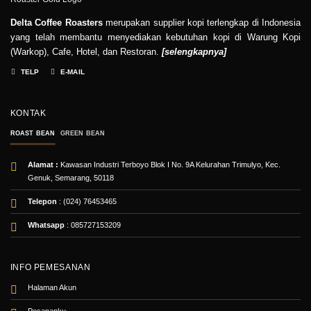
Delta Coffee Roasters
merupakan supplier kopi terlengkap di Indonesia
yang telah membantu menyediakan kebutuhan kopi di Warung Kopi
(Warkop), Cafe, Hotel, dan Restoran.
[
selengkapnya
]
TELP
E-MAIL
KONTAK
ROAST BEAN
GREEN BEAN
Alamat :
Kawasan Industri Terboyo Blok I No. 9A Kelurahan Trimulyo, Kec.
Genuk, Semarang, 50118
Telepon
: (024) 76453465
Whatsapp
:
085727153209
INFO PEMESANAN
Halaman Akun