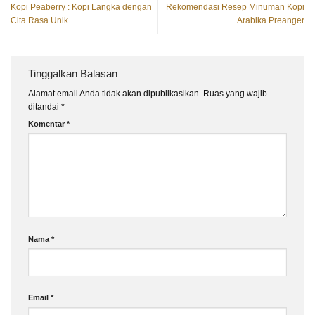
Kopi Peaberry : Kopi Langka dengan
Rekomendasi Resep Minuman Kopi
Cita Rasa Unik
Arabika Preanger
Tinggalkan Balasan
Alamat email Anda tidak akan dipublikasikan.
Ruas yang wajib
ditandai
*
Komentar
*
Nama
*
Email
*