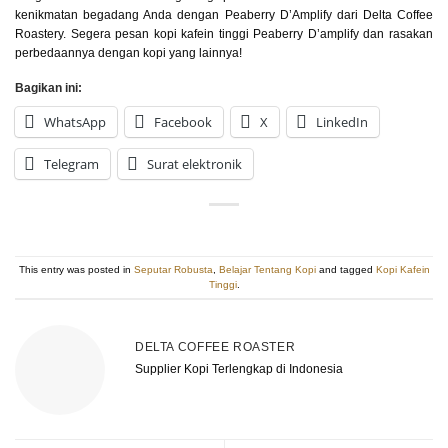
kenikmatan begadang Anda dengan Peaberry D’Amplify dari Delta Coffee
Roastery. Segera pesan kopi kafein tinggi Peaberry D’amplify dan rasakan
perbedaannya dengan kopi yang lainnya!
Bagikan ini:
WhatsApp
Facebook
X
LinkedIn
Telegram
Surat elektronik
This entry was posted in
Seputar Robusta
,
Belajar Tentang Kopi
and tagged
Kopi Kafein
Tinggi
.
DELTA COFFEE ROASTER
Supplier Kopi Terlengkap di Indonesia