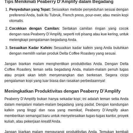
Tips Menikmati Peaberry D’Amplify dalam Begadang
Penyeduhan yang Tepat:
Sesuaikan metode penyeduhan sesuai dengan
preferensi Anda, baik itu Tubruk, French press, pour-over, atau mesin kopi
otomatis.
Cocokkan dengan Camilan:
Sertakan camilan ringan yang cocok
dengan rasa Peaberry D’Amplify, seperti roti pisang atau kue kering, untuk
melengkapi pengalaman begadang Anda.
Sesuaikan Kadar Kafein:
Sesuaikan kadar kafein yang Anda butuhkan
dengan memilih varian produk Delta Coffee Roastery yang sesuai.
Jangan biarkan malam menghentikan produktivitas Anda. Dengan Delta
Coffee Roastery, teman setia begadang Anda, malam-malam penuh tugas
atau projek akan lebih menyenangkan dan berkesan. Segera cicipi
pengalaman kopi yang luar biasa dan rasakan perbedaannya!
Meningkatkan Produktivitas dengan Peaberry D’Amplify
Peaberry D’Amplify bukan hanya sekadar kopi; ini adalah teman setia Anda
dalam menjalani malam-malam begadang yang padat. Dengan kandungan
kafein yang tinggi dan rasa yang memikat, Peaberry D’Amplify akan
memberikan semangat baru untuk menyelesaikan tugas-tugas kantor, proyek
kuliah, atau pekerjaan kreatif Anda.
Jangan biarkan malam mengurangi produktivitas Anda. Temukan kembali