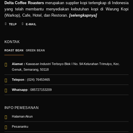
Delta Coffee Roasters
merupakan supplier kopi terlengkap di Indonesia
yang telah membantu menyediakan kebutuhan kopi di Warung Kopi
(Warkop), Cafe, Hotel, dan Restoran.
[
selengkapnya
]
TELP
E-MAIL
KONTAK
ROAST BEAN
GREEN BEAN
Alamat :
Kawasan Industri Terboyo Blok I No. 9A Kelurahan Trimulyo, Kec.
Genuk, Semarang, 50118
Telepon
: (024) 76453465
Whatsapp
:
085727153209
INFO PEMESANAN
Halaman Akun
Pesananku