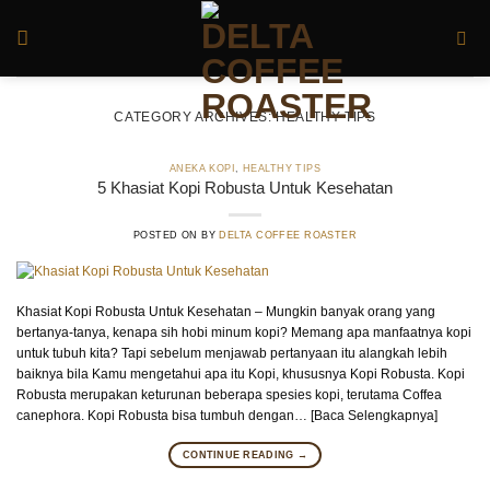
Skip
to
content
CATEGORY ARCHIVES:
HEALTHY TIPS
ANEKA KOPI
,
HEALTHY TIPS
5 Khasiat Kopi Robusta Untuk Kesehatan
POSTED ON
BY
DELTA COFFEE ROASTER
Khasiat Kopi Robusta Untuk Kesehatan – Mungkin banyak orang yang
bertanya-tanya, kenapa sih hobi minum kopi? Memang apa manfaatnya kopi
untuk tubuh kita? Tapi sebelum menjawab pertanyaan itu alangkah lebih
baiknya bila Kamu mengetahui apa itu Kopi, khususnya Kopi Robusta. Kopi
Robusta merupakan keturunan beberapa spesies kopi, terutama Coffea
canephora. Kopi Robusta bisa tumbuh dengan… [Baca Selengkapnya]
CONTINUE READING
→