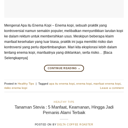
Mengenal Apa itu Enema Kopi – Enema kopi, sebuah praktik yang
kontroversial namun semakin populer, melibatkan menyuntikkan larutan kopi
ke dalam rektum untuk membersihkan usus. Meskipun beberapa klaim
manfaat kesehatan yang luar biasa, praktik ini juga memiliki risiko dan
kontroversi yang perlu dipertimbangkan. Mari kita eksplorasi lebih dalam
tentang enema kopi, manfaatnya yang diiklankan, serta risiko… [Baca
Selengkapnya]
CONTINUE READING
→
Posted in
Healthy Tips
|
Tagged
apa itu enema kopi
,
enema kopi
,
manfaat enema kopi
,
risiko enema kopi
Leave a comment
HEALTHY TIPS
Tanaman Stevia : 5 Manfaat, Keamanan, Hingga Jadi
Pemanis Alami Terbaik
POSTED ON
BY
DELTA COFFEE ROASTER