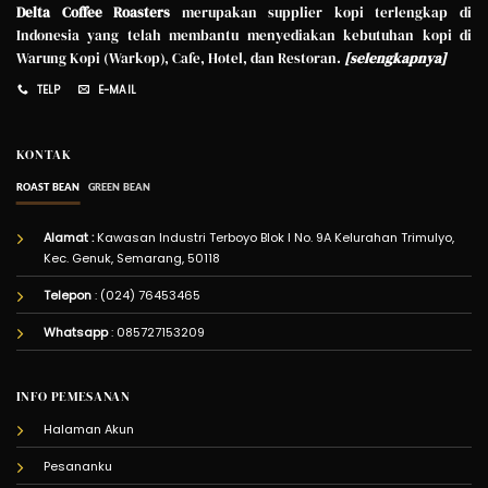
Delta Coffee Roasters
merupakan supplier kopi terlengkap di
Indonesia yang telah membantu menyediakan kebutuhan kopi di
Warung Kopi (Warkop), Cafe, Hotel, dan Restoran.
[
selengkapnya
]
TELP
E-MAIL
KONTAK
ROAST BEAN
GREEN BEAN
Alamat :
Kawasan Industri Terboyo Blok I No. 9A Kelurahan Trimulyo,
Kec. Genuk, Semarang, 50118
Telepon
: (024) 76453465
Whatsapp
:
085727153209
INFO PEMESANAN
Halaman Akun
Pesananku