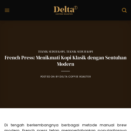
Skip
to
content
TEKNIK SEDUH KOPI
,
TEKNIK SEDUH KOPI
French Press: Menikmati Kopi Klasik dengan Sentuhan
Modern
POSTED ON
BY
DELTA COFFEE ROASTER
Di tengah berkembangnya berbagai metode manual brew
modern, French press tetap mempertahankan popularitasnya