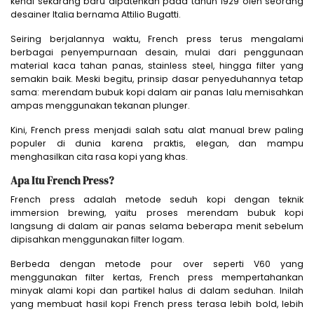
kenal sekarang baru dipatenkan pada tahun 1929 oleh seorang
desainer Italia bernama Attilio Bugatti.
Seiring berjalannya waktu, French press terus mengalami
berbagai penyempurnaan desain, mulai dari penggunaan
material kaca tahan panas, stainless steel, hingga filter yang
semakin baik. Meski begitu, prinsip dasar penyeduhannya tetap
sama: merendam bubuk kopi dalam air panas lalu memisahkan
ampas menggunakan tekanan plunger.
Kini, French press menjadi salah satu alat manual brew paling
populer di dunia karena praktis, elegan, dan mampu
menghasilkan cita rasa kopi yang khas.
Apa Itu French Press?
French press adalah metode seduh kopi dengan teknik
immersion brewing, yaitu proses merendam bubuk kopi
langsung di dalam air panas selama beberapa menit sebelum
dipisahkan menggunakan filter logam.
Berbeda dengan metode pour over seperti V60 yang
menggunakan filter kertas, French press mempertahankan
minyak alami kopi dan partikel halus di dalam seduhan. Inilah
yang membuat hasil kopi French press terasa lebih bold, lebih