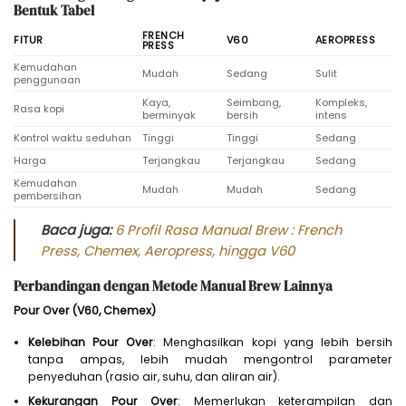
Bentuk Tabel
FRENCH
FITUR
V60
AEROPRESS
PRESS
Kemudahan
Mudah
Sedang
Sulit
penggunaan
Kaya,
Seimbang,
Kompleks,
Rasa kopi
berminyak
bersih
intens
Kontrol waktu seduhan
Tinggi
Tinggi
Sedang
Harga
Terjangkau
Terjangkau
Sedang
Kemudahan
Mudah
Mudah
Sedang
pembersihan
Baca juga:
6 Profil Rasa Manual Brew : French
Press, Chemex, Aeropress, hingga V60
Perbandingan dengan Metode Manual Brew Lainnya
Pour Over (V60, Chemex)
Kelebihan Pour Over
: Menghasilkan kopi yang lebih bersih
tanpa ampas, lebih mudah mengontrol parameter
penyeduhan (rasio air, suhu, dan aliran air).
Kekurangan Pour Over
: Memerlukan keterampilan dan