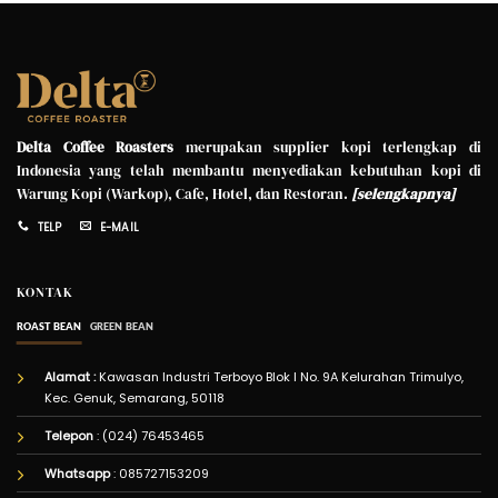
Delta Coffee Roasters
merupakan supplier kopi terlengkap di
Indonesia yang telah membantu menyediakan kebutuhan kopi di
Warung Kopi (Warkop), Cafe, Hotel, dan Restoran.
[
selengkapnya
]
TELP
E-MAIL
KONTAK
ROAST BEAN
GREEN BEAN
Alamat :
Kawasan Industri Terboyo Blok I No. 9A Kelurahan Trimulyo,
Kec. Genuk, Semarang, 50118
Telepon
: (024) 76453465
Whatsapp
:
085727153209