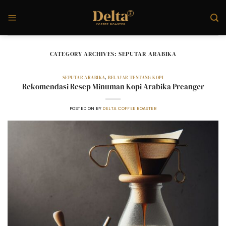
Skip
to
content
CATEGORY ARCHIVES:
SEPUTAR ARABIKA
SEPUTAR ARABIKA
,
BELAJAR TENTANG KOPI
Rekomendasi Resep Minuman Kopi Arabika Preanger
POSTED ON
BY
DELTA COFFEE ROASTER