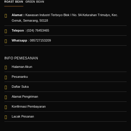
ROAST BEAN
GREEN BEAN
Alamat :
Kawasan Industri Terboyo Blok I No. 9A Kelurahan Trimulyo, Kec.
Genuk, Semarang, 50118
Telepon
: (024) 76453465
Whatsapp
:
085727153209
INFO PEMESANAN
Halaman Akun
Pesananku
Daftar Suka
Alamat Pengiriman
Konfirmasi Pembayaran
Lacak Pesanan