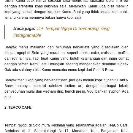
Disini Kamu tidak hanya sekedar bisa menikmati suasana Cold ‘n Brew
dengan arsitektur khas kekinian saja. Melainkan Kamu juga bisa memilih
kopi yang sesuai dengan karakter Kamu. Buat yang tidak terlalu kopi pahit,
tenang karena menunya bukan hanya kopi saja.
Baca juga:
11+ Tempat Ngopi Di Semarang Yang
Instagramable
Banyak menu makanan dan minuman bervariatif yang disediakan oleh
tempat ngopi di Solo yang murah ini seperti aneka cake, croissant, muffin,
dan roti lainnya. Tapi buat Kamu yang butuh ketenangan dan ingin curhat
dengan teman Kamu, atau mungkin sedang mengerjakan deadline tugas?
Gak ada salahnya bila Kamu mencoba menu kopi dari Cold N Brew.
Banyak menu kopi yang bervariatif deh, jadi gak melulu kopi itu pahit. Cold N
Brew tentunya memiliki rainbow coffee art, dengan berbagai teknik
penyeduhan mulai dari vietnam drip, french press, V60, bahkan syphon. Ada
pula.
2. TEACO CAFE
Tempat Ngopi di Solo mura kekinian yang selanjutnya adalah TeaCo Cafe.
Berlokasi di Jl. Samratulangi No.17, Manahan, Kec. Banjarsari, Kota