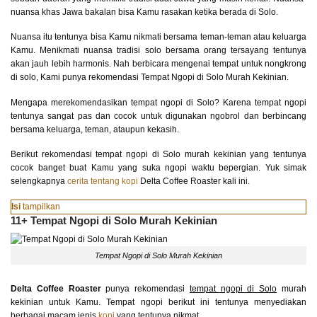
nuansa khas Jawa bakalan bisa Kamu rasakan ketika berada di Solo.
Nuansa itu tentunya bisa Kamu nikmati bersama teman-teman atau keluarga
Kamu. Menikmati nuansa tradisi solo bersama orang tersayang tentunya
akan jauh lebih harmonis. Nah berbicara mengenai tempat untuk nongkrong
di solo, Kami punya rekomendasi Tempat Ngopi di Solo Murah Kekinian.
Mengapa merekomendasikan tempat ngopi di Solo? Karena tempat ngopi
tentunya sangat pas dan cocok untuk digunakan ngobrol dan berbincang
bersama keluarga, teman, ataupun kekasih.
Berikut rekomendasi tempat ngopi di Solo murah kekinian yang tentunya
cocok banget buat Kamu yang suka ngopi waktu bepergian. Yuk simak
selengkapnya
cerita tentang kopi
Delta Coffee Roaster kali ini.
Isi
tampilkan
11+ Tempat Ngopi di Solo Murah Kekinian
Tempat Ngopi di Solo Murah Kekinian
Delta Coffee Roaster
punya rekomendasi
tempat ngopi di Solo
murah
kekinian untuk Kamu. Tempat ngopi berikut ini tentunya menyediakan
berbagai macam jenis
kopi
yang tentunya nikmat.