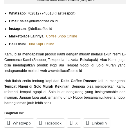
Whatsapp
: +628127748618 (Fast respon)
Email
: sales@deltacoffee.co.id
Instagram
: @deltacoffee.id
Marketplace Lainnya
:
Coffee Shop Online
Beli Disini
:
Jual Kopi Online
Kamu bisa mendapatkan produk Kami dengan mudah melalui akun resmi E-
Commerce Kami (Shopee, Tokopedia, Lazada, Bukalapak). Atau Kamu juga
bisa mendapatkan produk Kopi ala Tempat Ngopi di Solo Murah yang
Instagramable melalui web www.deltacoffee.co.id.
Nah itulah cerita tentang kopi dari
Delta Coffee Roaster
kali ini mengenai
Tempat Ngopi di Solo Murah Kekinian
. Semoga bisa memberikan Kamu
referensi tempat ngopi di Solo buat nongkrong yang instagramable dan
nyaman. Jangan lupa ajak temanmu untuk Ngopi bersamamu, karena ngopi
bareng teman jauh lebih seru.
Bagikan ini:
WhatsApp
Facebook
X
LinkedIn