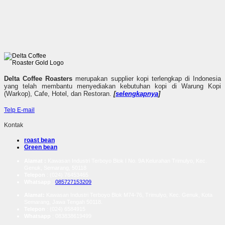
Delta Coffee Roasters
merupakan supplier kopi terlengkap di Indonesia
yang telah membantu menyediakan kebutuhan kopi di Warung Kopi
(Warkop), Cafe, Hotel, dan Restoran.
[
selengkapnya
]
Telp
E-mail
Kontak
roast bean
Green bean
Alamat :
Kawasan Industri Terboyo Blok I No. 9A Kelurahan Trimulyo, Kec.
Genuk, Semarang, 50118
Telepon
: (024) 76453465
Whatsapp
:
085727153209
Alamat:
Kawasan Industri Terboyo Blok M74-76, Trimulyo, Kec. Genuk, Kota
Semarang, Jawa Tengah 50118.
Telepon
: (024) 6584915
Whatsapp
:
083838619499