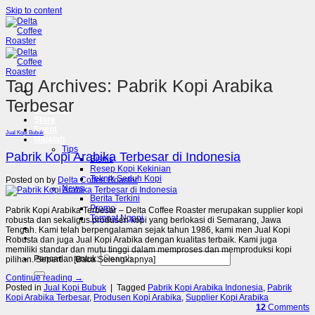
Skip to content
Tag Archives:
Pabrik Kopi Arabika
Terbesar
Beranda
Store
Event
Jual Kopi Bubuk
Majalah
Tips
Pabrik Kopi Arabika Terbesar di Indonesia
Bisnis
Resep Kopi Kekinian
Teknik Seduh Kopi
Posted on
by
Delta Coffee Roaster
News
Berita Terkini
Promo
Pabrik Kopi Arabika Terbesar – Delta Coffee Roaster merupakan supplier kopi
Tempat Ngopi
robusta dan sekaligus produsen kopi yang berlokasi di Semarang, Jawa
Kontak
Tengah. Kami telah berpengalaman sejak tahun 1986, kami men Jual Kopi
Tentang Kami
Robusta dan juga Jual Kopi Arabika dengan kualitas terbaik. Kami juga
memiliki standar dan mutu tinggi dalam memproses dan memproduksi kopi
Pencarian untuk:
pilihan. Seperti… [Baca Selengkapnya]
Continue reading
→
Posted in
Jual Kopi Bubuk
|
Tagged
Pabrik Kopi Arabika Indonesia
,
Pabrik
Kopi Arabika Terbesar
,
Produsen Kopi Arabika
,
Supplier Kopi Arabika
12
Comments