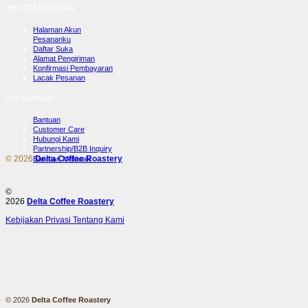
InfO PEMESANAN
Halaman Akun
Pesananku
Daftar Suka
Alamat Pengiriman
Konfirmasi Pembayaran
Lacak Pesanan
Info Bantuan
Bantuan
Customer Care
Hubungi Kami
Partnership/B2B Inquiry
© 2026
Delta Coffee Roastery
Bantuan Melacak
©
2026
Delta Coffee Roastery
Kebijakan Privasi
Tentang Kami
© 2026
Delta Coffee Roastery