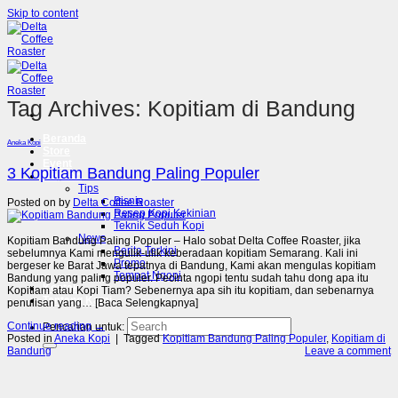
Skip to content
Tag Archives:
Kopitiam di Bandung
Beranda
Aneka Kopi
Store
Event
3 Kopitiam Bandung Paling Populer
Majalah
Tips
Bisnis
Posted on
by
Delta Coffee Roaster
Resep Kopi Kekinian
Teknik Seduh Kopi
News
Kopitiam Bandung Paling Populer – Halo sobat Delta Coffee Roaster, jika
Berita Terkini
sebelumnya Kami mengulik-ulik keberadaan kopitiam Semarang. Kali ini
Promo
bergeser ke Barat Jawa tepatnya di Bandung, Kami akan mengulas kopitiam
Tempat Ngopi
Bandung yang paling populer. Pecinta ngopi tentu sudah tahu dong apa itu
Kontak
Kopitiam atau Kopi Tiam? Sebenernya apa sih itu kopitiam, dan sebenarnya
Tentang Kami
penulisan yang… [Baca Selengkapnya]
Continue reading
→
Pencarian untuk:
Posted in
Aneka Kopi
|
Tagged
Kopitiam Bandung Paling Populer
,
Kopitiam di
Bandung
Leave a comment