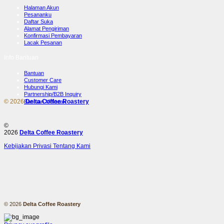
Halaman Akun
Pesananku
Daftar Suka
Alamat Pengiriman
Konfirmasi Pembayaran
Lacak Pesanan
Info Bantuan
Bantuan
Customer Care
Hubungi Kami
Partnership/B2B Inquiry
© 2026
Delta Coffee Roastery
Bantuan Melacak
⚠️
©
2026
Delta Coffee Roastery
Kebijakan Privasi
Tentang Kami
© 2026
Delta Coffee Roastery