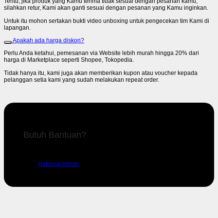
Tentu, jika produk yang Kamu terima tidak sesuai dengan pesanan kamu,
silahkan retur, Kami akan ganti sesuai dengan pesanan yang Kamu inginkan.
Untuk itu mohon sertakan bukti video unboxing untuk pengecekan tim Kami di
lapangan.
Apakah ada harga diskon?
Perlu Anda ketahui, pemesanan via Website lebih murah hingga 20% dari
harga di Marketplace seperti Shopee, Tokopedia.
Tidak hanya itu, kami juga akan memberikan kupon atau voucher kepada
pelanggan setia kami yang sudah melakukan repeat order.
Butuh Bantuan?
Silahkan hubungi admin kami untuk mendapatkan dukungan.
Hubungi Admin