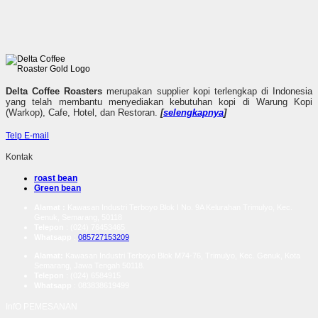
Delta Coffee Roasters
merupakan supplier kopi terlengkap di Indonesia
yang telah membantu menyediakan kebutuhan kopi di Warung Kopi
(Warkop), Cafe, Hotel, dan Restoran.
[
selengkapnya
]
Telp
E-mail
Kontak
roast bean
Green bean
Alamat :
Kawasan Industri Terboyo Blok I No. 9A Kelurahan Trimulyo, Kec.
Genuk, Semarang, 50118
Telepon
: (024) 76453465
Whatsapp
:
085727153209
Alamat:
Kawasan Industri Terboyo Blok M74-76, Trimulyo, Kec. Genuk, Kota
Semarang, Jawa Tengah 50118.
Telepon
: (024) 6584915
Whatsapp
:
083838619499
InfO PEMESANAN