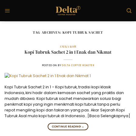
Skip
to
content
TAG ARCHIVES:
KOPI TUBRUK SACHET
ANEKA KOPI
Kopi Tubruk Sachet 2 in 1 Enak dan Nikmat
POSTED ON
BY
DELTA COFFEE ROASTER
Kopi Tubruk Sachet 2 in 1 – Kopi tubruk, tradisi kopi klasik
Indonesia, kini hadir dalam kemasan sachet yang praktis dan
mudah dibawa. Kopi tubruk sachet menawarkan solusi bagi
penikmat kopi yang ingin menikmati kopi tubruk tanpa perlu
repot mengiling kopi dan takaran yang pas. Akar Sejarah Kopi
Tubruk Asal mula kopi tubruk di Indonesia… [Baca Selengkapnya]
CONTINUE READING
→