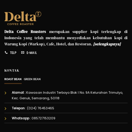
Delta Coffee Roasters
merupakan supplier kopi terlengkap di
Indonesia yang telah membantu menyediakan kebutuhan kopi di
Warung Kopi (Warkop), Cafe, Hotel, dan Restoran.
[
selengkapnya
]
TELP
E-MAIL
KONTAK
ROAST BEAN
GREEN BEAN
Alamat :
Kawasan Industri Terboyo Blok I No. 9A Kelurahan Trimulyo,
Kec. Genuk, Semarang, 50118
Telepon
: (024) 76453465
Whatsapp
:
085727153209