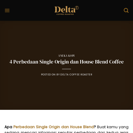
Skip
to
content
ANEKA KOPI
4 Perbedaan Single Origin dan House Blend Coffee
POSTED ON
BY
DELTA COFFEE ROASTER
Apa
Perbedaan Single Origin dan House Blend
?
Buat kamu yang
sedang mencari informasi seputar perbedaan dari kedua jenis