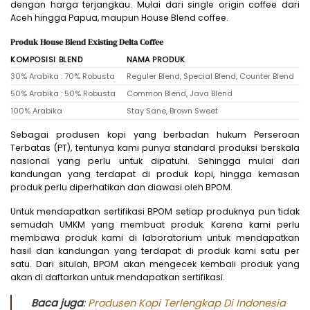
dengan harga terjangkau. Mulai dari single origin coffee dari
Aceh hingga Papua, maupun House Blend coffee.
Produk House Blend Existing Delta Coffee
KOMPOSISI BLEND
NAMA PRODUK
30% Arabika : 70% Robusta
Reguler Blend, Special Blend, Counter Blend
50% Arabika : 50% Robusta
Common Blend, Java Blend
100% Arabika
Stay Sane, Brown Sweet
Sebagai produsen kopi yang berbadan hukum Perseroan
Terbatas (PT), tentunya kami punya standard produksi berskala
nasional yang perlu untuk dipatuhi. Sehingga mulai dari
kandungan yang terdapat di produk kopi, hingga kemasan
produk perlu diperhatikan dan diawasi oleh BPOM.
Untuk mendapatkan sertifikasi BPOM setiap produknya pun tidak
semudah UMKM yang membuat produk. Karena kami perlu
membawa produk kami di laboratorium untuk mendapatkan
hasil dan kandungan yang terdapat di produk kami satu per
satu. Dari situlah, BPOM akan mengecek kembali produk yang
akan di daftarkan untuk mendapatkan sertifikasi.
Baca juga
:
Produsen Kopi Terlengkap Di Indonesia