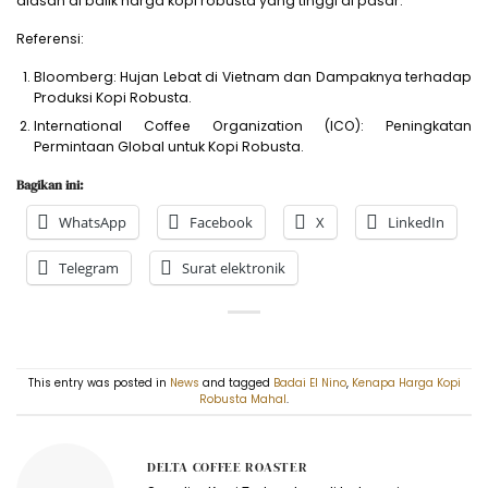
alasan di balik harga kopi robusta yang tinggi di pasar.
Referensi:
Bloomberg: Hujan Lebat di Vietnam dan Dampaknya terhadap
Produksi Kopi Robusta.
International Coffee Organization (ICO): Peningkatan
Permintaan Global untuk Kopi Robusta.
Bagikan ini:
WhatsApp
Facebook
X
LinkedIn
Telegram
Surat elektronik
This entry was posted in
News
and tagged
Badai El Nino
,
Kenapa Harga Kopi
Robusta Mahal
.
DELTA COFFEE ROASTER