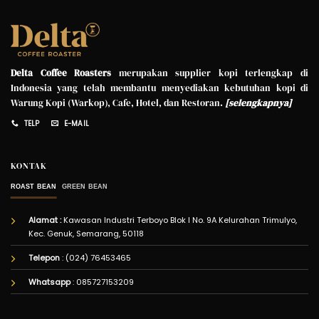
Delta Coffee Roasters
merupakan supplier kopi terlengkap di
Indonesia yang telah membantu menyediakan kebutuhan kopi di
Warung Kopi (Warkop), Cafe, Hotel, dan Restoran.
[
selengkapnya
]
TELP
E-MAIL
KONTAK
ROAST BEAN
GREEN BEAN
Alamat :
Kawasan Industri Terboyo Blok I No. 9A Kelurahan Trimulyo,
Kec. Genuk, Semarang, 50118
Telepon
: (024) 76453465
Whatsapp
:
085727153209