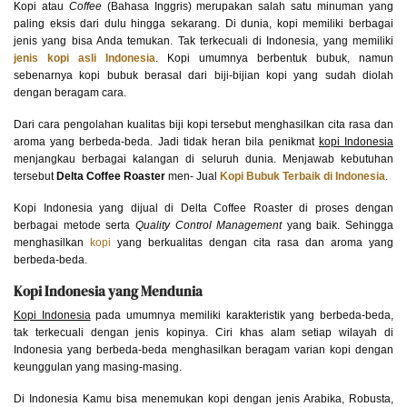
Kopi atau
Coffee
(Bahasa Inggris) merupakan salah satu minuman yang
paling eksis dari dulu hingga sekarang. Di dunia, kopi memiliki berbagai
jenis yang bisa Anda temukan. Tak terkecuali di Indonesia, yang memiliki
jenis kopi asli Indonesia
. Kopi umumnya berbentuk bubuk, namun
sebenarnya kopi bubuk berasal dari biji-bijian kopi yang sudah diolah
dengan beragam cara.
Dari cara pengolahan kualitas biji kopi tersebut menghasilkan cita rasa dan
aroma yang berbeda-beda. Jadi tidak heran bila penikmat
kopi Indonesia
menjangkau berbagai kalangan di seluruh dunia. Menjawab kebutuhan
tersebut
Delta Coffee Roaster
men- Jual
Kopi Bubuk Terbaik di Indonesia
.
Kopi Indonesia yang dijual di Delta Coffee Roaster di proses dengan
berbagai metode serta
Quality Control Management
yang baik. Sehingga
menghasilkan
kopi
yang berkualitas dengan cita rasa dan aroma yang
berbeda-beda.
Kopi Indonesia yang Mendunia
Kopi Indonesia
pada umumnya memiliki karakteristik yang berbeda-beda,
tak terkecuali dengan jenis kopinya. Ciri khas alam setiap wilayah di
Indonesia yang berbeda-beda menghasilkan beragam varian kopi dengan
keunggulan yang masing-masing.
Di Indonesia Kamu bisa menemukan kopi dengan jenis Arabika, Robusta,