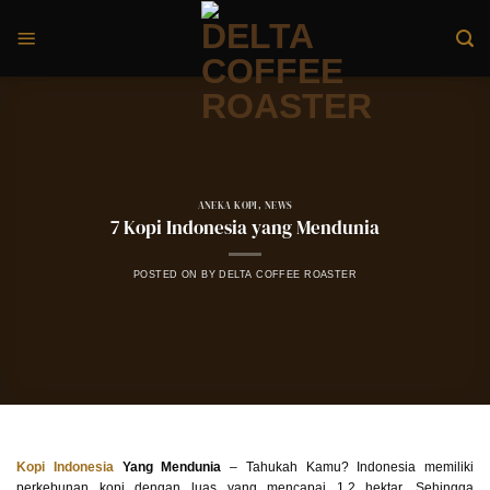
Skip
to
content
ANEKA KOPI
,
NEWS
7 Kopi Indonesia yang Mendunia
POSTED ON
BY
DELTA COFFEE ROASTER
Kopi Indonesia
Yang Mendunia
– Tahukah Kamu? Indonesia memiliki
perkebunan kopi dengan luas yang mencapai 1,2 hektar. Sehingga