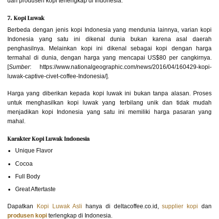
dan produsen kopi terlengkap di Indonesia.
7. Kopi Luwak
Berbeda dengan jenis kopi Indonesia yang mendunia lainnya, varian kopi
Indonesia yang satu ini dikenal dunia bukan karena asal daerah
penghasilnya. Melainkan kopi ini dikenal sebagai kopi dengan harga
termahal di dunia, dengan harga yang mencapai US$80 per cangkirnya.
[
Sumber
: https://www.nationalgeographic.com/news/2016/04/160429-kopi-
luwak-captive-civet-coffee-Indonesia/].
Harga yang diberikan kepada kopi luwak ini bukan tanpa alasan. Proses
untuk menghasilkan kopi luwak yang terbilang unik dan tidak mudah
menjadikan kopi Indonesia yang satu ini memiliki harga pasaran yang
mahal.
Karakter Kopi Luwak Indonesia
Unique Flavor
Cocoa
Full Body
Great Aftertaste
Dapatkan
Kopi Luwak Asli
hanya di deltacoffee.co.id,
supplier kopi
dan
produsen kopi
terlengkap di Indonesia.