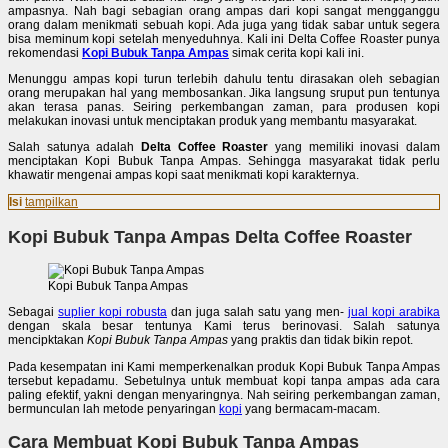
ampasnya. Nah bagi sebagian orang ampas dari kopi sangat mengganggu
orang dalam menikmati sebuah kopi. Ada juga yang tidak sabar untuk segera
bisa meminum kopi setelah menyeduhnya. Kali ini Delta Coffee Roaster punya
rekomendasi
Kopi Bubuk Tanpa Ampas
simak cerita kopi kali ini.
Menunggu ampas kopi turun terlebih dahulu tentu dirasakan oleh sebagian
orang merupakan hal yang membosankan. Jika langsung sruput pun tentunya
akan terasa panas. Seiring perkembangan zaman, para produsen kopi
melakukan inovasi untuk menciptakan produk yang membantu masyarakat.
Salah satunya adalah
Delta Coffee Roaster
yang memiliki inovasi dalam
menciptakan Kopi Bubuk Tanpa Ampas. Sehingga masyarakat tidak perlu
khawatir mengenai ampas kopi saat menikmati kopi karakternya.
Isi
tampilkan
Kopi Bubuk Tanpa Ampas Delta Coffee Roaster
Kopi Bubuk Tanpa Ampas
Sebagai
suplier kopi robusta
dan juga salah satu yang men-
jual kopi arabika
dengan skala besar tentunya Kami terus berinovasi. Salah satunya
mencipktakan
Kopi Bubuk Tanpa Ampas
yang praktis dan tidak bikin repot.
Pada kesempatan ini Kami memperkenalkan produk Kopi Bubuk Tanpa Ampas
tersebut kepadamu. Sebetulnya untuk membuat kopi tanpa ampas ada cara
paling efektif, yakni dengan menyaringnya. Nah seiring perkembangan zaman,
bermunculan lah metode penyaringan
kopi
yang bermacam-macam.
Cara Membuat Kopi Bubuk Tanpa Ampas