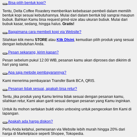
Bisa pilih bentuk kopi?
Tentu, Delta Coffee Roastery memberikan kebebasan pembeli dalam memilih
bentuk kopi sesuai kebutuhannya. Mulai dari dalam bentuk biji sangrai maupun
bubuk. Bahkan Kamu bisa request grind-size atau ukuran bubuk. Mulai dari
bubuk kasar, sedang, hingga halus.
Gratis!
Bagaimana cara membeli kopi via Website?
Silahkan klik menu
STORE
atau
Klik DIsini
, kemudian pilih produk yang sesuai
dengan kebutuhan Anda.
Pesan sekarang, kirim kapan?
Pesan sebelum pukul 12.00 WIB, pesanan kamu akan diproses dan dikirim di
hari yang sama.
Apa saja metode pembayarannya?
Kami menerima pembayaran Transfer Bank BCA, QRIS.
Pesanan tidak sesuai, apakah bisa retur?
Tentu, jika produk yang Kamu terima tidak sesuai dengan pesanan kamu,
silahkan retur, Kami akan ganti sesuai dengan pesanan yang Kamu inginkan.
Untuk itu mohon sertakan bukti video unboxing untuk pengecekan tim Kami di
lapangan.
Apakah ada harga diskon?
Perlu Anda ketahui, pemesanan via Website lebih murah hingga 20% dari
harga di Marketplace seperti Shopee, Tokopedia.