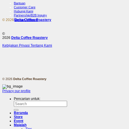
Bantuan
Customer Care
Hubungi Kami
Partnership/B2B Inquiry
© 2026
Delta Coffee Roastery
Bantuan Melacak
©
2026
Delta Coffee Roastery
Kebijakan Privasi
Tentang Kami
© 2026
Delta Coffee Roastery
Privacy
our profile
Pencarian untuk:
Beranda
Store
Event
Majalah
Tips