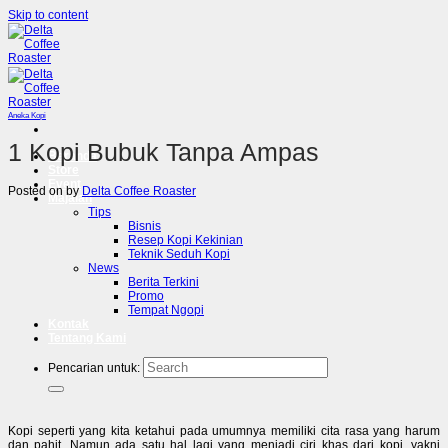
Skip to content
Aneka Kopi
1 Kopi Bubuk Tanpa Ampas
Beranda
Store
Event
Posted on
by
Delta Coffee Roaster
Majalah
Tips
Bisnis
Resep Kopi Kekinian
Teknik Seduh Kopi
News
Berita Terkini
Promo
Tempat Ngopi
Kontak
Tentang Kami
Pencarian untuk:
Kopi seperti yang kita ketahui pada umumnya memiliki cita rasa yang harum
dan pahit. Namun ada satu hal lagi yang menjadi ciri khas dari kopi, yakni