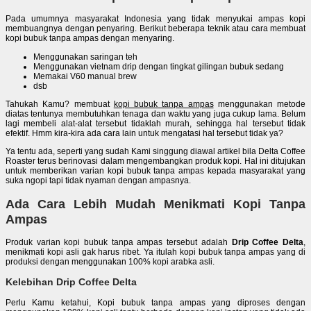
Pada umumnya masyarakat Indonesia yang tidak menyukai ampas kopi
membuangnya dengan penyaring. Berikut beberapa teknik atau cara membuat
kopi bubuk tanpa ampas dengan menyaring.
Menggunakan saringan teh
Menggunakan vietnam drip dengan tingkat gilingan bubuk sedang
Memakai V60 manual brew
dsb
Tahukah Kamu? membuat
kopi bubuk tanpa ampas
menggunakan metode
diatas tentunya membutuhkan tenaga dan waktu yang juga cukup lama. Belum
lagi membeli alat-alat tersebut tidaklah murah, sehingga hal tersebut tidak
efektif. Hmm kira-kira ada cara lain untuk mengatasi hal tersebut tidak ya?
Ya tentu ada, seperti yang sudah Kami singgung diawal artikel bila Delta Coffee
Roaster terus berinovasi dalam mengembangkan produk kopi. Hal ini ditujukan
untuk memberikan varian kopi bubuk tanpa ampas kepada masyarakat yang
suka ngopi tapi tidak nyaman dengan ampasnya.
Ada Cara Lebih Mudah Menikmati Kopi Tanpa
Ampas
Produk varian kopi bubuk tanpa ampas tersebut adalah
Drip Coffee Delta
,
menikmati kopi asli gak harus ribet. Ya itulah kopi bubuk tanpa ampas yang di
produksi dengan menggunakan 100% kopi arabka asli.
Kelebihan Drip Coffee Delta
Perlu Kamu ketahui, Kopi bubuk tanpa ampas yang diproses dengan