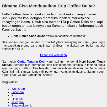
Dimana Bisa Mendapatkan Drip Coffee Delta?
Delta Coffee Roaster saat ini sudah memberikan kenyamanan
untuk pecinta kopi dengan membuka lapak di marketplace
kesayangan Kamu. Untuk bisa membeli Drip Coffee Delta dan kopi
bubuk tanpa ampas lainnya bisa Kamu temukan di beberapa lapak
Kami berikut ini.
Delta Coffee Shop Online
: www.deltacoffee.co.id/produk
Beli kopimu dengan mudah di
market place
kesayangan Kamu, jika ingin
mendapatkan promo yang melimpah silahkan melakukan pembelian melalui
deltacoffee.co.id.
Pesan via Whatsapp
Nah itulah
Cerita Tentang Kopi
Kami kali ini mengenai
Kopi Bubuk Tanpa
Ampas
. Semoga bisa bermanfaat dan bisa mengenal lebih jauh tentang dunia
kopi dan juga Delta Coffee Roaster. Terimakasih sudah mau membaca cerita
Kami kali ini, sampai jumpa di pertemuan yang akan datang. Salam ngopi,
ngopi enak, ya kopi karaktermu sendiri.
Bagikan ini:
WhatsApp
Facebook
X
LinkedIn
Telegram
Surat elektronik