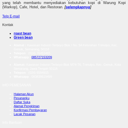
yang telah membantu menyediakan kebutuhan kopi di Warung Kopi
(Warkop), Cafe, Hotel, dan Restoran.
[
selengkapnya
]
Telp
E-mail
Kontak
roast bean
Green bean
Alamat :
Kawasan Industri Terboyo Blok I No. 9A Kelurahan Trimulyo, Kec.
Genuk, Semarang, 50118
Telepon
: (024) 76453465
Whatsapp
:
085727153209
Alamat:
Kawasan Industri Terboyo Blok M74-76, Trimulyo, Kec. Genuk, Kota
Semarang, Jawa Tengah 50118.
Telepon
: (024) 6584915
Whatsapp
:
083838619499
InfO PEMESANAN
Halaman Akun
Pesananku
Daftar Suka
Alamat Pengiriman
Konfirmasi Pembayaran
Lacak Pesanan
Info Bantuan