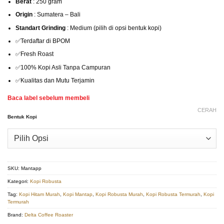
Berat
: 250 gram
Origin
: Sumatera – Bali
Standart Grinding
: Medium (pilih di opsi bentuk kopi)
✅Terdaftar di BPOM
✅Fresh Roast
✅100% Kopi Asli Tanpa Campuran
✅Kualitas dan Mutu Terjamin
Baca label sebelum membeli
CERAH
Bentuk Kopi
SKU:
Mantapp
Kategori:
Kopi Robusta
Tag:
Kopi Hitam Murah
,
Kopi Mantap
,
Kopi Robusta Murah
,
Kopi Robusta Termurah
,
Kopi
Termurah
Brand:
Delta Coffee Roaster