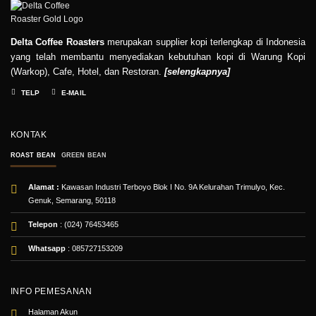
Delta Coffee Roasters
merupakan supplier kopi terlengkap di Indonesia
yang telah membantu menyediakan kebutuhan kopi di Warung Kopi
(Warkop), Cafe, Hotel, dan Restoran.
[
selengkapnya
]
TELP
E-MAIL
KONTAK
ROAST BEAN
GREEN BEAN
Alamat :
Kawasan Industri Terboyo Blok I No. 9A Kelurahan Trimulyo, Kec.
Genuk, Semarang, 50118
Telepon
: (024) 76453465
Whatsapp
:
085727153209
INFO PEMESANAN
Halaman Akun