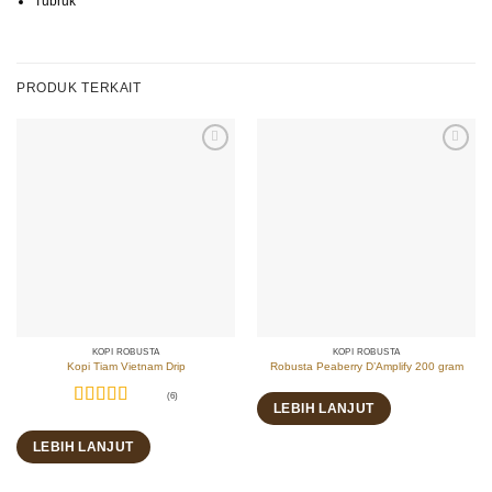
Tubruk
PRODUK TERKAIT
KOPI ROBUSTA
KOPI ROBUSTA
Kopi Tiam Vietnam Drip
Robusta Peaberry D’Amplify 200 gram
(6)
LEBIH LANJUT
Dinilai
5
dari 5
LEBIH LANJUT