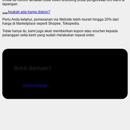
Untuk itu mohon sertakan bukti video unboxing untuk pengecekan tim Kami di
lapangan.
Apakah ada harga diskon?
Perlu Anda ketahui, pemesanan via Website lebih murah hingga 20% dari
harga di Marketplace seperti Shopee, Tokopedia.
Tidak hanya itu, kami juga akan memberikan kupon atau voucher kepada
pelanggan setia kami yang sudah melakukan repeat order.
Butuh Bantuan?
Silahkan hubungi admin kami untuk mendapatkan dukungan.
Hubungi Admin