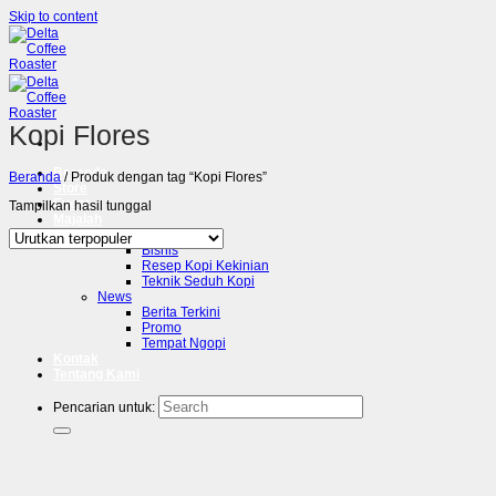
Skip to content
Kopi Flores
Beranda
Beranda
/
Produk dengan tag “Kopi Flores”
Store
Event
Tampilkan hasil tunggal
Majalah
Tips
Bisnis
Resep Kopi Kekinian
Teknik Seduh Kopi
News
Berita Terkini
Promo
Tempat Ngopi
Kontak
Tentang Kami
Pencarian untuk: