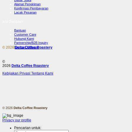
Daftar Suka
Alamat Pengiriman
Konfirmasi Pembayaran
Lacak Pesanan
Info Bantuan
Bantuan
Customer Care
Hubungi Kami
Partnership/B2B Inquiry
© 2026
Delta Coffee Roastery
Bantuan Melacak
©
2026
Delta Coffee Roastery
Kebijakan Privasi
Tentang Kami
© 2026
Delta Coffee Roastery
Privacy
our profile
Pencarian untuk: