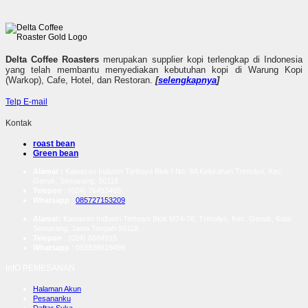
Delta Coffee Roasters
merupakan supplier kopi terlengkap di Indonesia
yang telah membantu menyediakan kebutuhan kopi di Warung Kopi
(Warkop), Cafe, Hotel, dan Restoran.
[
selengkapnya
]
Telp
E-mail
Kontak
roast bean
Green bean
Alamat :
Kawasan Industri Terboyo Blok I No. 9A Kelurahan Trimulyo, Kec.
Genuk, Semarang, 50118
Telepon
: (024) 76453465
Whatsapp
:
085727153209
Alamat:
Kawasan Industri Terboyo Blok M74-76, Trimulyo, Kec. Genuk, Kota
Semarang, Jawa Tengah 50118.
Telepon
: (024) 6584915
Whatsapp
:
083838619499
InfO PEMESANAN
Halaman Akun
Pesananku