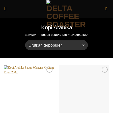
Skip
to
content
Kopi Arabika
BERANDA
/
PRODUK DENGAN TAG “KOPI ARABIKA”