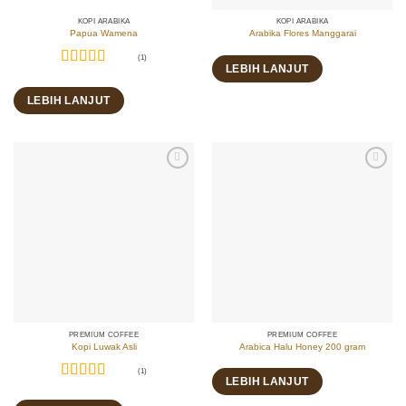
KOPI ARABIKA
KOPI ARABIKA
Papua Wamena
Arabika Flores Manggarai
(1)
LEBIH LANJUT
Dinilai
5
dari 5
LEBIH LANJUT
PREMIUM COFFEE
PREMIUM COFFEE
Kopi Luwak Asli
Arabica Halu Honey 200 gram
(1)
LEBIH LANJUT
Dinilai
5
dari 5