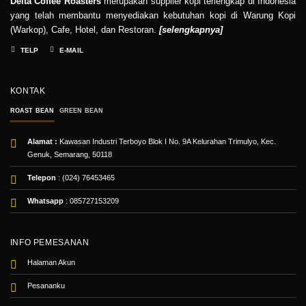
Delta Coffee Roasters
merupakan supplier kopi terlengkap di Indonesia
yang telah membantu menyediakan kebutuhan kopi di Warung Kopi
(Warkop), Cafe, Hotel, dan Restoran.
[
selengkapnya
]
TELP
E-MAIL
KONTAK
ROAST BEAN
GREEN BEAN
Alamat :
Kawasan Industri Terboyo Blok I No. 9A Kelurahan Trimulyo, Kec.
Genuk, Semarang, 50118
Telepon
: (024) 76453465
Whatsapp
:
085727153209
INFO PEMESANAN
Halaman Akun
Pesananku