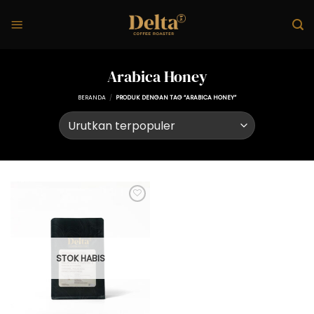
Skip
to
content
Arabica Honey
BERANDA
/
PRODUK DENGAN TAG “ARABICA HONEY”
STOK HABIS